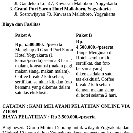
Jl. Gandekan Lor 47, Kawasan Malioboro, Yogyakarta
Grand Puri Saron Hotel Malioboro, Yogyakarta
Jl. Sosrowijayan 70, Kawasan Malioboro, Yogyakarta
Biaya dan Fasilitas
Paket A
Paket B
Rp.
Rp. 5.500.000,- /peserta
4.500.000,-/peserta
Menginap di Grand Puri Saron
Tanpa Menginap di
Hotel Yogyakarta (1
Hotel, seminar kit,
kamar/peserta) selama 3 hari 2
sertifikat, dan foto
malam, konsumsi (makan pagi,
bersama yang
makan siang, makan malam),
dikemas dalam satu
Coffee break 2 kali sehari,
tas eksklusif, Coffee
sertifikat, seminar kit, dan foto
break 2 kali sehari
bersama yang dikemas dalam
dengan makan siang
satu tas eksklusif.
di hotel selama 2 hari.
CATATAN
:
KAMI MELAYANI PELATIHAN ONLINE VIA
ZOOM
BIAYA PELATIHAN : Rp 3.500.000,-/peserta
Bagi peserta Group Minimal 5 orang untuk wilayah Yogyakarta dan
Minimal 10 orang di luar Yogyakarta dapat request untuk tempat dan