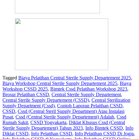
Tagged
Biaya Pelatihan Central Sterile Supply Departement 2025
,
Biaya Workshop Central Sterile Supply Departement 2025
,
Biaya
Workshop CSSD 2025
,
Bimtek Cssd Pelatihan Workshop 2023
,
Brosur Pelatihan CSSD
,
Central Sterile Supply Departement
,
Central Sterile Supply Departement (CSSD)
,
Central Sterilization
Supply Department (Cssd)
,
Contoh Laporan Pelatihan CSSD
,
CSSD
,
Cssd (Central Steril Supply Department) Atau Instalasi
Pusat
,
Cssd (Central Sterile Supply Departement) Adalah
,
Cssd
Rumah Sakit
,
CSSD Yogyakarta
,
Diklat Khusus Cssd (Central
Sterile Supply Departement) Tahun 2023
,
Info Bimtek CSSD
,
Info
Diklat CSSD
,
Info Pelatihan CSSD
,
Info Pelatihan CSSD Di Jogja
,