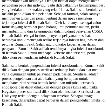
mempertahankan hidupnya. Dengan belajar dapat menghasilkan
perubahan pada diri individu, yaitu didapatkannya kemampuan baru
yang berlaku untuk waktu yang relatif lama. Salah satu bentuknya
melalui pendidikan dan pelatihan. Sebagai farmasi, salah satunya
mempunyai tugas dan peran penting dalam upaya menekan
terjadinya infeksi di Rumah Sakit. Oleh karenanya, sebagai calon
farmasis yang berminat pada bidang ilmu perumahsakitan, perlu
menambah ilmu dan keterampilan dalam bidang pelayanan CSSD.
Rumah Sakit sebagai institusi penyedia pelayanan kesehatan,
berupaya untuk mencegah resiko terjadinya infeksi bagi pasien dan
petugas Rumah Sakit. Salah satu indikator keberhasilan dalam
pelayanan Rumah Sakit adalah rendahnya angka infeksi nosokomial
di Rumah Sakit. Untuk mencapai keberhasilan tersebut, perlu
dilakukan pengendalian infeksi di Rumah Sakit.
Salah satu bentuk pengendalian infeksi nosokomial di Rumah Sakit
dilakukan dengan proses sterilisasi terhadap bahan dan alat medik
yang digunakan untuk pelayanan pada pasien. Sterilisasi adalah
proses pengelolaan alat atau bahan yang bertujuan untuk
menghancurkan semua bentuk kehidupan mikroba, termasuk
endospora dan dapat dilakukan dengan proses kimia atau fisika.
Kegiatan proses sterilisasi dilakukan oleh instalasi Sterilisasi atau
Unit yang terkait dengan pelayanan tersebut. Sebagai tenaga
kesehatan, diharapkan dapat berperan dalam pengendalian infeksi di
Rumah Sakit.