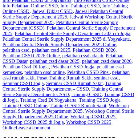
Info Pelatihan CSSD di Yogyakarta
,
Info Pelatihan CSSD Online
,
Info Pelatihan Online CSSD
,
Info Training CSSD
,
Info Training
Online CSSD
,
Jadwal Diklat CSSD
,
Jadwal Pelatihan Central
Sterile Supply Departement 2025
,
Jadwal Workshop Central Sterile
Supply Departement 2025
,
Pelatihan Central Sterile Supply
Departement (CSSD)
,
Pelatihan Central Sterile Supply Departement
2025
,
Pelatihan Central Sterile Supply Departement 2025 di Jogja
,
Pelatihan Central Sterile Supply Departement 2025 di Yogyakarta
,
Pelatihan Central Sterile Supply Departement 2025 Online
,
pelatihan cssd
,
pelatihan cssd 2025
,
Pelatihan CSSD 2026
,
Pelatihan CSSD 2026 Online
,
pelatihan cssd adalah
,
Pelatihan
CSSD Dasar
,
pelatihan cssd dasar 2025
,
pelatihan cssd dasar 2026
,
Pelatihan Cssd Di Jogja
,
Pelatihan CSSD Jogja
,
pelatihan cssd
kemenkes
,
pelatihan cssd online
,
Pelatihan CSSD Pipsi
,
pelatihan
cssd rumah sakit
,
Pusat Training Rumah Sakit
,
seminar cssd
,
Seminar CSSD Jogja
,
Seminar CSSD Rumah Sakit
,
Training
Central Sterile Supply Departement – CSSD
,
Training Central
Sterile Supply Department/ CSSD
,
Training CSSD
,
Training CSSD
di Jogja
,
Training Cssd Di Yogyakarta
,
Training CSSD Jogja
,
Training CSSD Online
,
Training CSSD Rumah Sakit
,
Workshop
Central Sterile Supply Departement 2025
,
Workshop Central Sterile
Supply Departement 2025 Online
,
Workshop CSSD 2025
,
Workshop CSSD 2025 di Jogja
,
Workshop CSSD 2025
Online
Leave a comment