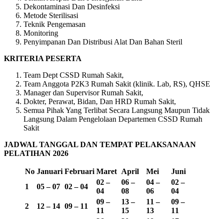
Dekontaminasi Dan Desinfeksi
Metode Sterilisasi
Teknik Pengemasan
Monitoring
Penyimpanan Dan Distribusi Alat Dan Bahan Steril
KRITERIA PESERTA
Team Dept CSSD Rumah Sakit,
Team Anggota P2K3 Rumah Sakit (klinik. Lab, RS), QHSE
Manager dan Supervisor Rumah Sakit,
Dokter, Perawat, Bidan, Dan HRD Rumah Sakit,
Semua Pihak Yang Terlibat Secara Langsung Maupun Tidak
Langsung Dalam Pengelolaan Departemen CSSD Rumah
Sakit
JADWAL TANGGAL DAN TEMPAT PELAKSANAAN
PELATIHAN 2026
No
Januari
Februari
Maret
April
Mei
Juni
02 –
06 –
04 –
02 –
1
05 – 07
02 – 04
04
08
06
04
09 –
13 –
11 –
09 –
2
12 – 14
09 – 11
11
15
13
11