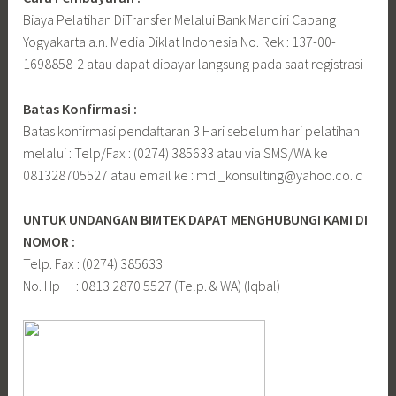
Biaya Pelatihan DiTransfer Melalui Bank Mandiri Cabang
Yogyakarta a.n. Media Diklat Indonesia No. Rek : 137-00-
1698858-2 atau dapat dibayar langsung pada saat registrasi
Batas Konfirmasi :
Batas konfirmasi pendaftaran 3 Hari sebelum hari pelatihan
melalui : Telp/Fax : (0274) 385633 atau via SMS/WA ke
081328705527 atau email ke : mdi_konsulting@yahoo.co.id
UNTUK UNDANGAN BIMTEK DAPAT MENGHUBUNGI KAMI DI
NOMOR :
Telp. Fax : (0274) 385633
No. Hp : 0813 2870 5527 (Telp. & WA) (Iqbal)