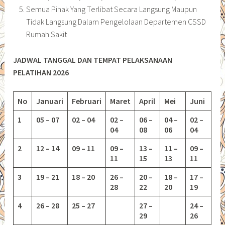
Semua Pihak Yang Terlibat Secara Langsung Maupun
Tidak Langsung Dalam Pengelolaan Departemen CSSD
Rumah Sakit
JADWAL TANGGAL DAN TEMPAT PELAKSANAAN
PELATIHAN 2026
No
Januari
Februari
Maret
April
Mei
Juni
1
05 – 07
02 – 04
02 –
06 –
04 –
02 –
04
08
06
04
2
12 – 14
09 – 11
09 –
13 –
11 –
09 –
11
15
13
11
3
19 – 21
18 – 20
26 –
20 –
18 –
17 –
28
22
20
19
4
26 – 28
25 – 27
27 –
24 –
29
26