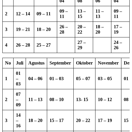
04
08
06
04
09 –
13 –
11 –
09 –
2
12 – 14
09 – 11
11
15
13
11
26 –
20 –
18 –
17 –
3
19 – 21
18 – 20
28
22
20
19
27 –
24 –
4
26 – 28
25 – 27
29
26
No
Juli
Agustus
September
Oktober
November
Des
01
1
–
04 – 06
01 – 03
05 – 07
03 – 05
01 –
03
07
2
–
11 – 13
08 – 10
13-
15
10 – 12
08 –
09
14
3
–
18 – 20
15 – 17
20 – 22
17 – 19
15 –
16