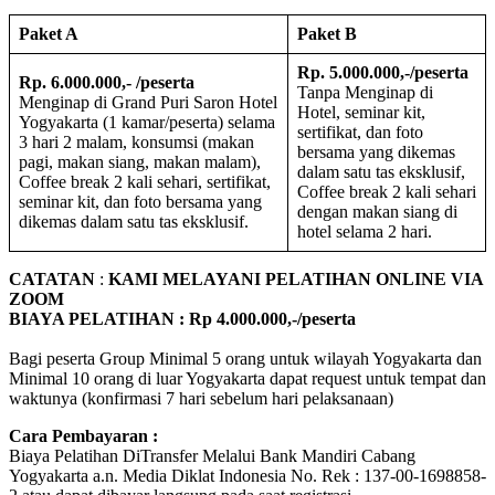
Paket A
Paket B
Rp. 5.000.000,-/peserta
Rp. 6.000.000,- /peserta
Tanpa Menginap di
Menginap di Grand Puri Saron Hotel
Hotel, seminar kit,
Yogyakarta (1 kamar/peserta) selama
sertifikat, dan foto
3 hari 2 malam, konsumsi (makan
bersama yang dikemas
pagi, makan siang, makan malam),
dalam satu tas eksklusif,
Coffee break 2 kali sehari, sertifikat,
Coffee break 2 kali sehari
seminar kit, dan foto bersama yang
dengan makan siang di
dikemas dalam satu tas eksklusif.
hotel selama 2 hari.
CATATAN
:
KAMI MELAYANI PELATIHAN ONLINE VIA
ZOOM
BIAYA PELATIHAN : Rp 4.000.000,-/peserta
Bagi peserta Group Minimal 5 orang untuk wilayah Yogyakarta dan
Minimal 10 orang di luar Yogyakarta dapat request untuk tempat dan
waktunya (konfirmasi 7 hari sebelum hari pelaksanaan)
Cara Pembayaran :
Biaya Pelatihan DiTransfer Melalui Bank Mandiri Cabang
Yogyakarta a.n. Media Diklat Indonesia No. Rek : 137-00-1698858-