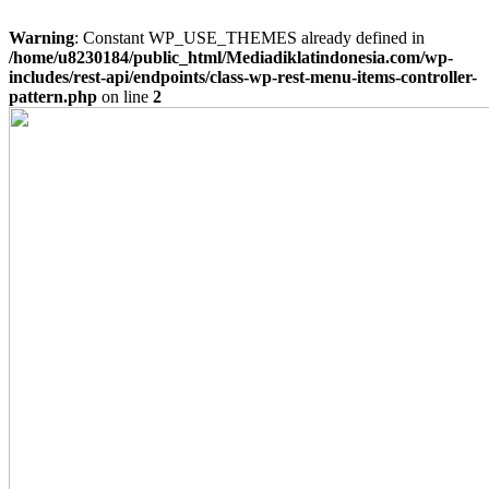
Warning
: Constant WP_USE_THEMES already defined in
/home/u8230184/public_html/Mediadiklatindonesia.com/wp-
includes/rest-api/endpoints/class-wp-rest-menu-items-controller-
pattern.php
on line
2
Skip
to
content