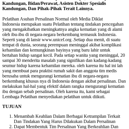
Kandungan, Bidan/Perawat, Asisten Dokter Spesialis
Kandungan, Dan Pihak-Pihak Terait Lainnya.
Pelatihan Asuhan Persalinan Normal oleh Media Diklat
Indonesia merupakan suatu Pelatihan tentang tindakan pencegahan
yang mengakibatkan meningkatnya angka kematian yang di alami
oleh ibu-ibu di negara-negara berkembang termasuk Indonesia.
Seperti yang di lansir www.unicef.org .Setiap dua menit, di suatu
tempat di dunia, seorang perempuan meninggal akibat komplikasi
kehamilan dan kemungkinan bayinya yang baru lahir untuk
bertahan hidup sangat kecil. Pada setiap wanita yang meninggal, 20
sampai 30 menderita masalah yang signifikan dan kadang-kadang
seumur hidup karena kehamilan mereka. oleh karena itu hal ini lah
yang membuat para praktisi rumah sakit dan anggota tim medis
berusaha untuk mengurangi kematian ibu di negara-negara
berkembang khusus nya di Indonesia dengan akibat persalinan. Dan
melakukan hal-hal yang efektif dalam rangka mengurangi kematian
ibu dengan sebab persalinan. Oleh karena itu, kami sebagai
Lembaga Pelatihan menyediakan pelatihan untuk diikuti.
TUJUAN
Menambah Keahlian Dalam Berbagai Ketrampilan Terkait
Dan Tindakan Yang Harus Dilakukan Dalam Persalinan
Dapat Membentuk Tim Persalinan Yang Berkeahlian Dan