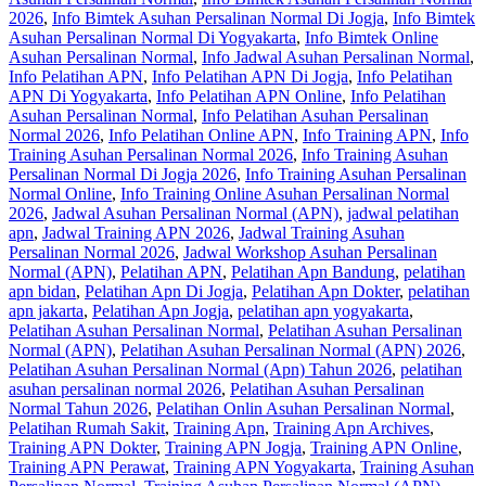
2026
,
Info Bimtek Asuhan Persalinan Normal Di Jogja
,
Info Bimtek
Asuhan Persalinan Normal Di Yogyakarta
,
Info Bimtek Online
Asuhan Persalinan Normal
,
Info Jadwal Asuhan Persalinan Normal
,
Info Pelatihan APN
,
Info Pelatihan APN Di Jogja
,
Info Pelatihan
APN Di Yogyakarta
,
Info Pelatihan APN Online
,
Info Pelatihan
Asuhan Persalinan Normal
,
Info Pelatihan Asuhan Persalinan
Normal 2026
,
Info Pelatihan Online APN
,
Info Training APN
,
Info
Training Asuhan Persalinan Normal 2026
,
Info Training Asuhan
Persalinan Normal Di Jogja 2026
,
Info Training Asuhan Persalinan
Normal Online
,
Info Training Online Asuhan Persalinan Normal
2026
,
Jadwal Asuhan Persalinan Normal (APN)
,
jadwal pelatihan
apn
,
Jadwal Training APN 2026
,
Jadwal Training Asuhan
Persalinan Normal 2026
,
Jadwal Workshop Asuhan Persalinan
Normal (APN)
,
Pelatihan APN
,
Pelatihan Apn Bandung
,
pelatihan
apn bidan
,
Pelatihan Apn Di Jogja
,
Pelatihan Apn Dokter
,
pelatihan
apn jakarta
,
Pelatihan Apn Jogja
,
pelatihan apn yogyakarta
,
Pelatihan Asuhan Persalinan Normal
,
Pelatihan Asuhan Persalinan
Normal (APN)
,
Pelatihan Asuhan Persalinan Normal (APN) 2026
,
Pelatihan Asuhan Persalinan Normal (Apn) Tahun 2026
,
pelatihan
asuhan persalinan normal 2026
,
Pelatihan Asuhan Persalinan
Normal Tahun 2026
,
Pelatihan Onlin Asuhan Persalinan Normal
,
Pelatihan Rumah Sakit
,
Training Apn
,
Training Apn Archives
,
Training APN Dokter
,
Training APN Jogja
,
Training APN Online
,
Training APN Perawat
,
Training APN Yogyakarta
,
Training Asuhan