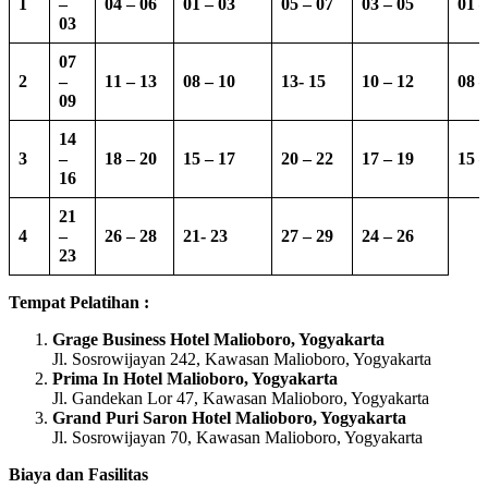
1
–
04 – 06
01 – 03
05 – 07
03 – 05
01 –
03
07
2
–
11 – 13
08 – 10
13-
15
10 – 12
08 –
09
14
3
–
18 – 20
15 – 17
20 – 22
17 – 19
15 –
16
21
4
–
26 – 28
21- 23
27 – 29
24 – 26
23
Tempat Pelatihan :
Grage Business Hotel Malioboro, Yogyakarta
Jl. Sosrowijayan 242, Kawasan Malioboro, Yogyakarta
Prima In Hotel Malioboro, Yogyakarta
Jl. Gandekan Lor 47, Kawasan Malioboro, Yogyakarta
Grand Puri Saron Hotel Malioboro, Yogyakarta
Jl. Sosrowijayan 70, Kawasan Malioboro, Yogyakarta
Biaya dan Fasilitas