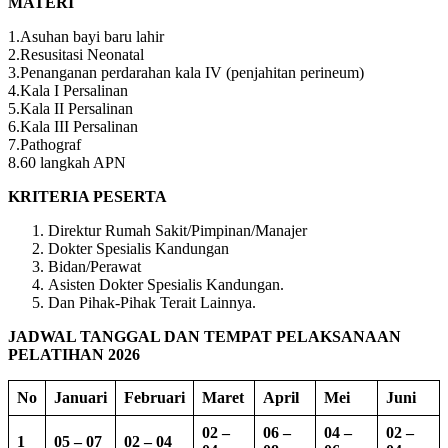
MATERI
1.Asuhan bayi baru lahir
2.Resusitasi Neonatal
3.Penanganan perdarahan kala IV (penjahitan perineum)
4.Kala I Persalinan
5.Kala II Persalinan
6.Kala III Persalinan
7.Pathograf
8.60 langkah APN
KRITERIA PESERTA
Direktur Rumah Sakit/Pimpinan/Manajer
Dokter Spesialis Kandungan
Bidan/Perawat
Asisten Dokter Spesialis Kandungan.
Dan Pihak-Pihak Terait Lainnya.
JADWAL TANGGAL DAN TEMPAT PELAKSANAAN
PELATIHAN 2026
No
Januari
Februari
Maret
April
Mei
Juni
02 –
06 –
04 –
02 –
1
05 – 07
02 – 04