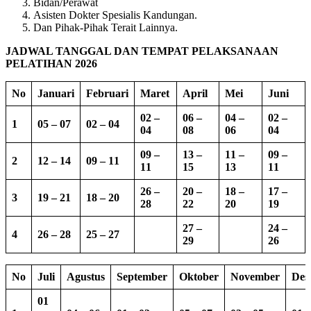
Bidan/Perawat
Asisten Dokter Spesialis Kandungan.
Dan Pihak-Pihak Terait Lainnya.
JADWAL TANGGAL DAN TEMPAT PELAKSANAAN
PELATIHAN 2026
No
Januari
Februari
Maret
April
Mei
Juni
02 –
06 –
04 –
02 –
1
05 – 07
02 – 04
04
08
06
04
09 –
13 –
11 –
09 –
2
12 – 14
09 – 11
11
15
13
11
26 –
20 –
18 –
17 –
3
19 – 21
18 – 20
28
22
20
19
27 –
24 –
4
26 – 28
25 – 27
29
26
No
Juli
Agustus
September
Oktober
November
Des
01