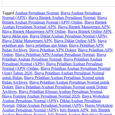
Tagged
Asuhan Persalinan Normal
,
Biaya Asuhan Persalinan
Normal (APN)
,
Biaya Bimtek Asuhan Persalinan Normal
,
Biaya
Bimtek Asuhan Persalinan Normal (APN) Online
,
Biaya Bimtek
Asuhan Persalinan Normal/ APN
,
Biaya Bimtek Manajemen APN
,
Biaya Bimtek Manajemen APN Online
,
Biaya Bimtek Online APN
,
biaya diklat apn
,
Biaya Diklat Asuhan Persalinan Normal (APN)
,
Biaya Diklat Manajemen APN
,
Biaya Diklat Online APN
,
biaya
pelatihan apn
,
biaya pelatihan apn bidan
,
Biaya Pelatihan APN
Bidan Archives
,
Biaya Pelatihan APN Dokter
,
Biaya Pelatihan APN
Online
,
Biaya Pelatihan APN/Asuhan Persalinan Normal
,
Biaya
Pelatihan Asuhan Persalinan Normal
,
Biaya Pelatihan Asuhan
Persalinan Normal (APN)
,
Biaya Pelatihan Asuhan Persalinan
Normal (APN) Online
,
Biaya Pelatihan Asuhan Persalinan Normal
(Apn) Tahun 2026
,
Biaya Pelatihan Asuhan Persalinan Normal
untuk Bidan
,
Biaya Pelatihan Asuhan Persalinan Normal untuk
Bidan Archives
,
Biaya Pelatihan Asuhan Persalinan Normal untuk
Dokter
,
Biaya Pelatihan Asuhan Persalinan Normal untuk Dokter
Archives
,
Biaya Pelatihan Khusus Asuhan Persalinan Normal
,
Biaya Training Asuhan Persalinan Normal 2026
,
Biaya Workshop
Asuhan Persalinan Normal (APN)
,
Diklat Asuhan Persalinan
Normal
,
Diklat Asuhan Persalinan Normal (APN)
,
Harga Workshop
Asuhan Persalinan Normal (APN)
,
Info Bimtek APN
,
Info Bimtek
Asuhan Persalinan Normal
,
Info Bimtek Asuhan Persalinan Normal