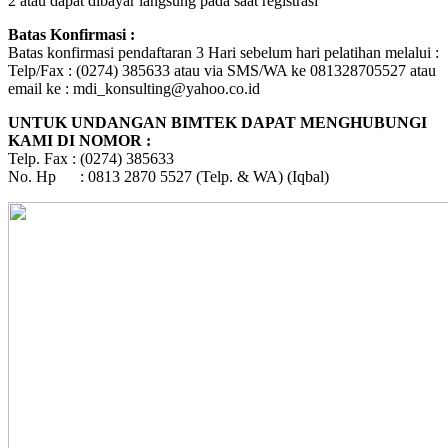
2 atau dapat dibayar langsung pada saat registrasi
Batas Konfirmasi :
Batas konfirmasi pendaftaran 3 Hari sebelum hari pelatihan melalui :
Telp/Fax : (0274) 385633 atau via SMS/WA ke 081328705527 atau
email ke : mdi_konsulting@yahoo.co.id
UNTUK UNDANGAN BIMTEK DAPAT MENGHUBUNGI
KAMI DI NOMOR :
Telp. Fax : (0274) 385633
No. Hp : 0813 2870 5527 (Telp. & WA) (Iqbal)