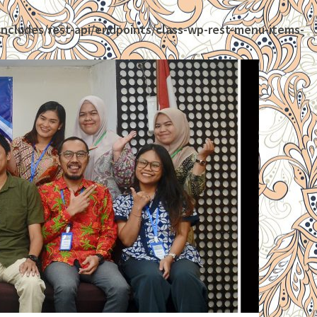
ncludes/rest-api/endpoints/class-wp-rest-menu-items-