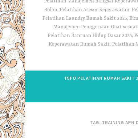
Pelatihan Manajemen Bangsal Keperawata
Bidan, Pelatihan Asesor Keperawatan, P
Pelatihan Laundry Rumah Sakit 2025, Bim
Manajemen Penggunaan Obat sesuai S
Pelatihan Bantuan Hidup Dasar 2025, P
Keperawatan Rumah Sakit, Pelatihan M
INFO PELATIHAN RUMAH SAKIT 
TAG:
TRAINING APN 