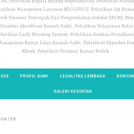
n, Pelatihan Kepala Bidang Keperawatan, Pelatihan Manaj
elatihan Manajemen Layanan NICU/PICU, Pelatihan Spi Ruma
tek Perawat Pencegah Dan Pengendalian Infeksi (IPCN), Bim
tandar Akreditasi Rumah Sakit, Pelatihan Pelayanan Kefa
elatihan Early Warning System, Pelatihan Asuhan Persalin
anajemen Rawat Jalan Rumah Sakit, Pelatihan Hiperkes Dan
Klinik, Pelatihan Perawat Kamar Bedah
2026
PROFIL KAMI
LEGALITAS LEMBAGA
KONTAK
GALERI KEGIATAN
DOKTER