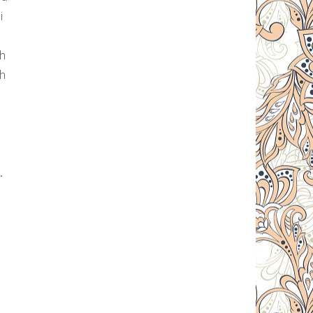
i
ah
h
.