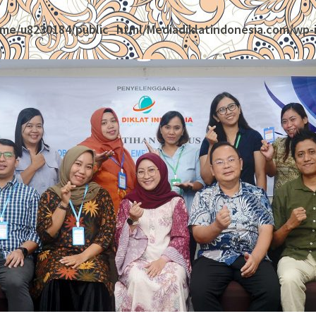
me/u8230184/public_html/Mediadiklatindonesia.com/wp-i