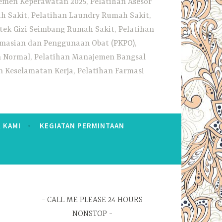
emen Keperawatan 2025, Pelatihan Asesor
h Sakit, Pelatihan Laundry Rumah Sakit,
tek Gizi Seimbang Rumah Sakit, Pelatihan
rmasian dan Penggunaan Obat (PKPO),
an Normal, Pelatihan Manajemen Bangsal
 Keselamatan Kerja, Pelatihan Farmasi
 KAMI
KEGIATAN PERMINTAAN
CALL ME PLEASE 24 HOURS
NONSTOP