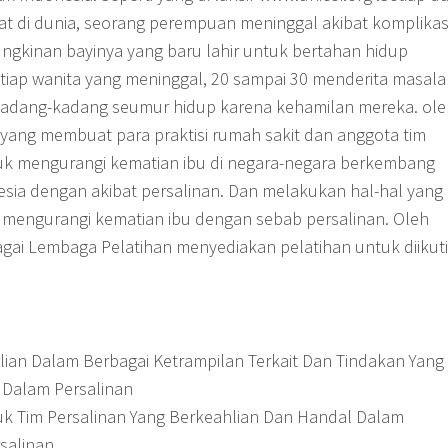
pat di dunia, seorang perempuan meninggal akibat komplikas
gkinan bayinya yang baru lahir untuk bertahan hidup
etiap wanita yang meninggal, 20 sampai 30 menderita masal
 kadang-kadang seumur hidup karena kehamilan mereka. ole
ah yang membuat para praktisi rumah sakit dan anggota tim
uk mengurangi kematian ibu di negara-negara berkembang
esia dengan akibat persalinan. Dan melakukan hal-hal yang
a mengurangi kematian ibu dengan sebab persalinan. Oleh
agai Lembaga Pelatihan menyediakan pelatihan untuk diikuti
an Dalam Berbagai Ketrampilan Terkait Dan Tindakan Yang
 Dalam Persalinan
 Tim Persalinan Yang Berkeahlian Dan Handal Dalam
salinan