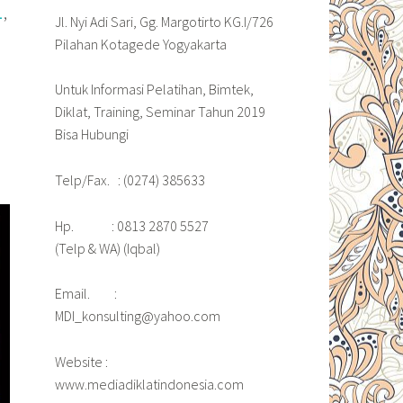
,
L
Jl. Nyi Adi Sari, Gg. Margotirto KG.I/726
Pilahan Kotagede Yogyakarta
Untuk Informasi Pelatihan, Bimtek,
Diklat, Training, Seminar Tahun 2019
Bisa Hubungi
Telp/Fax. : (0274) 385633
Hp. : 0813 2870 5527
(Telp & WA) (Iqbal)
Email. :
MDI_konsulting@yahoo.com
Website :
www.mediadiklatindonesia.com