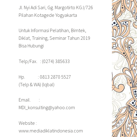
Jl. Nyi Adi Sari, Gg. Margotirto KG.I/726
Pilahan Kotagede Yogyakarta
Untuk Informasi Pelatihan, Bimtek,
Diklat, Training, Seminar Tahun 2019
Bisa Hubungi
Telp/Fax. : (0274) 385633
Hp. : 0813 2870 5527
(Telp & WA) (Iqbal)
Email. :
MDI_konsulting@yahoo.com
Website :
www.mediadiklatindonesia.com