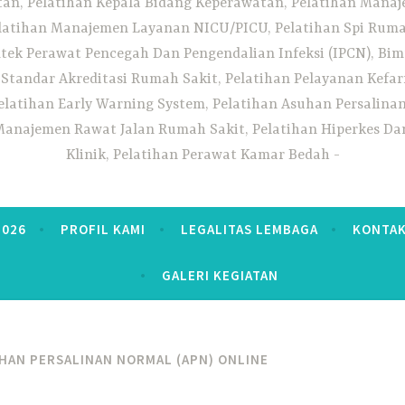
n, Pelatihan Kepala Bidang Keperawatan, Pelatihan Manaj
elatihan Manajemen Layanan NICU/PICU, Pelatihan Spi Ruma
tek Perawat Pencegah Dan Pengendalian Infeksi (IPCN), Bim
tandar Akreditasi Rumah Sakit, Pelatihan Pelayanan Kefa
elatihan Early Warning System, Pelatihan Asuhan Persalin
anajemen Rawat Jalan Rumah Sakit, Pelatihan Hiperkes Dan
Klinik, Pelatihan Perawat Kamar Bedah
2026
PROFIL KAMI
LEGALITAS LEMBAGA
KONTAK
GALERI KEGIATAN
HAN PERSALINAN NORMAL (APN) ONLINE