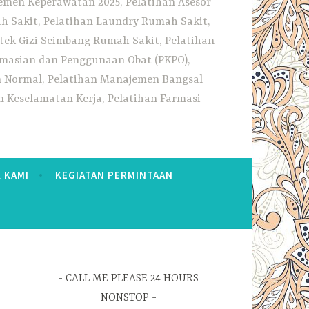
emen Keperawatan 2025, Pelatihan Asesor
h Sakit, Pelatihan Laundry Rumah Sakit,
tek Gizi Seimbang Rumah Sakit, Pelatihan
rmasian dan Penggunaan Obat (PKPO),
an Normal, Pelatihan Manajemen Bangsal
 Keselamatan Kerja, Pelatihan Farmasi
 KAMI
KEGIATAN PERMINTAAN
CALL ME PLEASE 24 HOURS
NONSTOP