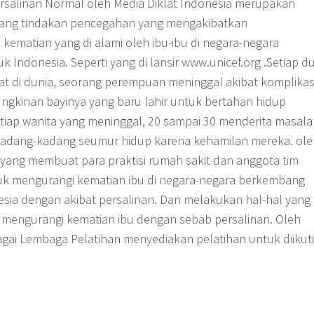
rsalinan Normal oleh Media Diklat Indonesia merupakan
ntang tindakan pencegahan yang mengakibatkan
kematian yang di alami oleh ibu-ibu di negara-negara
Indonesia. Seperti yang di lansir www.unicef.org .Setiap d
pat di dunia, seorang perempuan meninggal akibat komplikas
gkinan bayinya yang baru lahir untuk bertahan hidup
etiap wanita yang meninggal, 20 sampai 30 menderita masal
 kadang-kadang seumur hidup karena kehamilan mereka. ole
ah yang membuat para praktisi rumah sakit dan anggota tim
uk mengurangi kematian ibu di negara-negara berkembang
esia dengan akibat persalinan. Dan melakukan hal-hal yang
a mengurangi kematian ibu dengan sebab persalinan. Oleh
agai Lembaga Pelatihan menyediakan pelatihan untuk diikuti