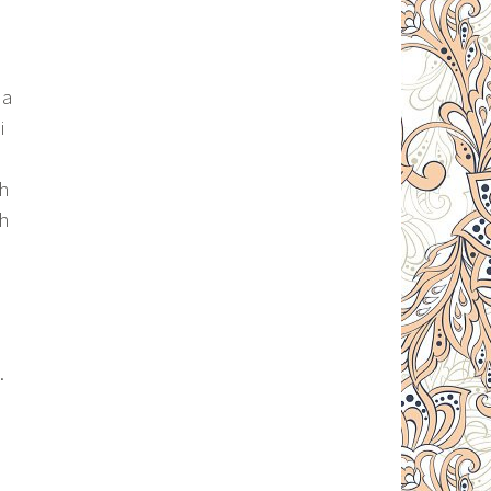
ua
i
ah
h
.