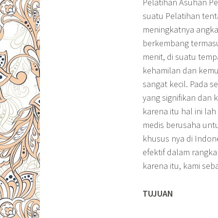
Pelatihan Asuhan Pe
suatu Pelatihan te
meningkatnya angka 
berkembang termasuk 
menit, di suatu tem
kehamilan dan kemun
sangat kecil. Pada s
yang signifikan dan
karena itu hal ini l
medis berusaha unt
khusus nya di Indon
efektif dalam rangk
karena itu, kami seb
TUJUAN