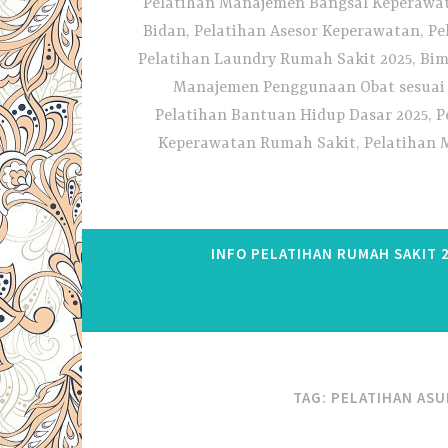
Pelatihan Manajemen Bangsal Keperawata
Bidan, Pelatihan Asesor Keperawatan, P
Pelatihan Laundry Rumah Sakit 2025, Bim
Manajemen Penggunaan Obat sesuai S
Pelatihan Bantuan Hidup Dasar 2025, P
Keperawatan Rumah Sakit, Pelatihan M
INFO PELATIHAN RUMAH SAKIT 
TAG:
PELATIHAN ASU