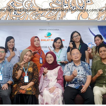
me/u8230184/public_html/Mediadiklatindonesia.com/wp-i