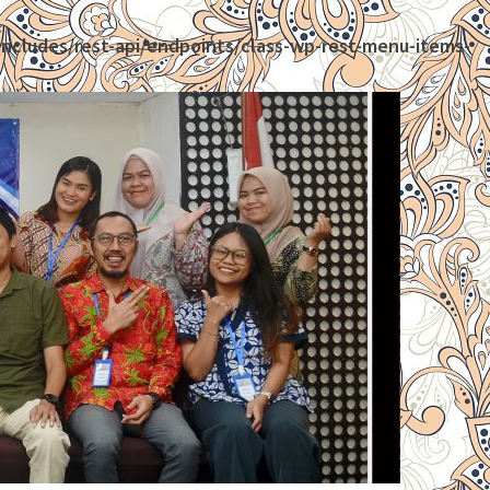
ncludes/rest-api/endpoints/class-wp-rest-menu-items-