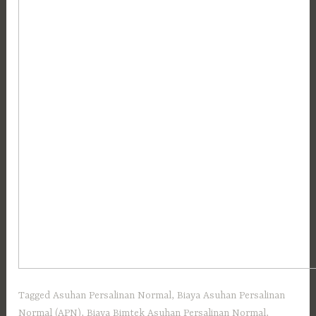
Tagged
Asuhan Persalinan Normal
,
Biaya Asuhan Persalinan
Normal (APN)
,
Biaya Bimtek Asuhan Persalinan Normal
,