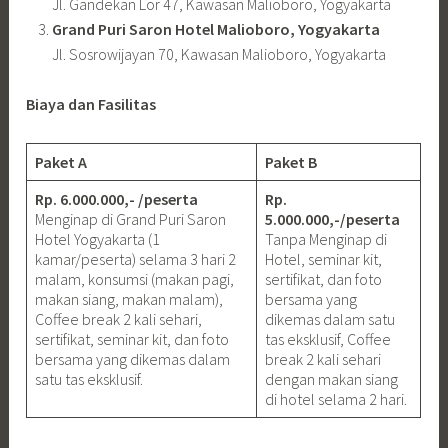
Jl. Gandekan Lor 47, Kawasan Malioboro, Yogyakarta
Grand Puri Saron Hotel Malioboro, Yogyakarta
Jl. Sosrowijayan 70, Kawasan Malioboro, Yogyakarta
Biaya dan Fasilitas
Paket A
Paket B
Rp. 6.000.000,- /peserta
Rp.
Menginap di Grand Puri Saron
5.000.000,-/peserta
Hotel Yogyakarta (1
Tanpa Menginap di
kamar/peserta) selama 3 hari 2
Hotel, seminar kit,
malam, konsumsi (makan pagi,
sertifikat, dan foto
makan siang, makan malam),
bersama yang
Coffee break 2 kali sehari,
dikemas dalam satu
sertifikat, seminar kit, dan foto
tas eksklusif, Coffee
bersama yang dikemas dalam
break 2 kali sehari
satu tas eksklusif.
dengan makan siang
di hotel selama 2 hari.