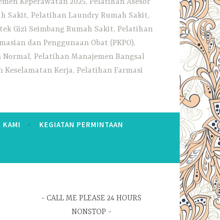
emen Keperawatan 2025, Pelatihan Asesor
h Sakit, Pelatihan Laundry Rumah Sakit,
tek Gizi Seimbang Rumah Sakit, Pelatihan
rmasian dan Penggunaan Obat (PKPO),
an Normal, Pelatihan Manajemen Bangsal
 Keselamatan Kerja, Pelatihan Farmasi
 KAMI
KEGIATAN PERMINTAAN
CALL ME PLEASE 24 HOURS
NONSTOP