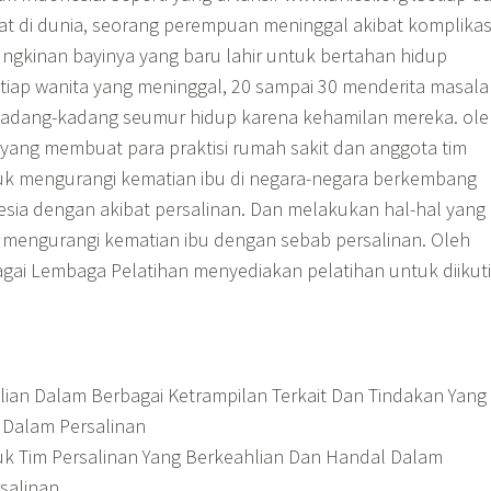
pat di dunia, seorang perempuan meninggal akibat komplikas
gkinan bayinya yang baru lahir untuk bertahan hidup
etiap wanita yang meninggal, 20 sampai 30 menderita masal
 kadang-kadang seumur hidup karena kehamilan mereka. ole
ah yang membuat para praktisi rumah sakit dan anggota tim
uk mengurangi kematian ibu di negara-negara berkembang
esia dengan akibat persalinan. Dan melakukan hal-hal yang
a mengurangi kematian ibu dengan sebab persalinan. Oleh
agai Lembaga Pelatihan menyediakan pelatihan untuk diikuti
an Dalam Berbagai Ketrampilan Terkait Dan Tindakan Yang
 Dalam Persalinan
 Tim Persalinan Yang Berkeahlian Dan Handal Dalam
salinan