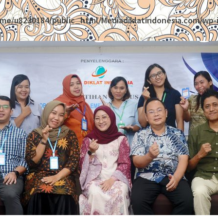
me/u8230184/public_html/Mediadiklatindonesia.com/wp-i