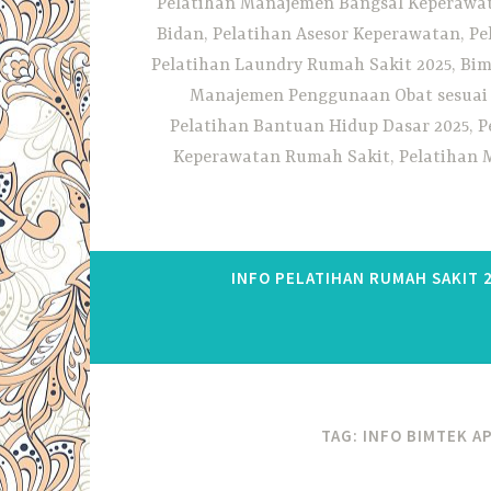
Pelatihan Manajemen Bangsal Keperawata
Bidan, Pelatihan Asesor Keperawatan, P
Pelatihan Laundry Rumah Sakit 2025, Bim
Manajemen Penggunaan Obat sesuai S
Pelatihan Bantuan Hidup Dasar 2025, P
Keperawatan Rumah Sakit, Pelatihan M
INFO PELATIHAN RUMAH SAKIT 
TAG:
INFO BIMTEK A