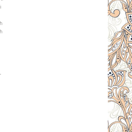
i
ah
h
.