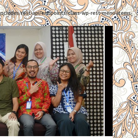
ncludes/rest-api/endpoints/class-wp-rest-menu-items-