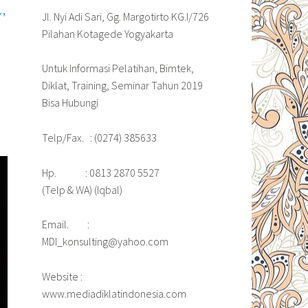
,
L
Jl. Nyi Adi Sari, Gg. Margotirto KG.I/726
Pilahan Kotagede Yogyakarta
Untuk Informasi Pelatihan, Bimtek,
Diklat, Training, Seminar Tahun 2019
Bisa Hubungi
Telp/Fax. : (0274) 385633
Hp. : 0813 2870 5527
(Telp & WA) (Iqbal)
Email. :
MDI_konsulting@yahoo.com
Website :
www.mediadiklatindonesia.com