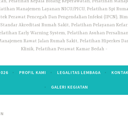
n, Pelatihan Kepala Bidang Keperawatan, Pelatihan Manaj
elatihan Manajemen Layanan NICU/PICU, Pelatihan Spi Ruma
tek Perawat Pencegah Dan Pengendalian Infeksi (IPCN), Bim
tandar Akreditasi Rumah Sakit, Pelatihan Pelayanan Kefa
elatihan Early Warning System, Pelatihan Asuhan Persalin
anajemen Rawat Jalan Rumah Sakit, Pelatihan Hiperkes Dan
Klinik, Pelatihan Perawat Kamar Bedah
2026
PROFIL KAMI
LEGALITAS LEMBAGA
KONTAK
GALERI KEGIATAN
PN