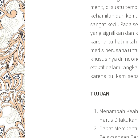
menit, di suatu tem
kehamilan dan kemun
sangat kecil. Pada s
yang signifikan dan
karena itu hal ini l
medis berusaha unt
khusus nya di Indon
efektif dalam rangk
karena itu, kami seb
TUJUAN
Menambah Keahli
Harus Dilakukan
Dapat Membentuk
Pelaksanaan Per