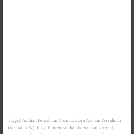
Tagged
Asuhan Persalinan Normal
,
Biaya Asuhan Persalinan
Normal (APN)
,
Biaya Bimtek Asuhan Persalinan Normal
,