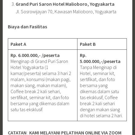
Grand Puri Saron Hotel Malioboro, Yogyakarta
Jl. Sosrowijayan 70, Kawasan Malioboro, Yogyakarta
Biaya dan Fasilitas
Paket A
Paket B
Rp. 6.000.000,- /peserta
Rp.
Menginap di Grand Puri Saron
5.000.000,-/peserta
Hotel Yogyakarta (1
Tanpa Menginap di
kamar/peserta) selama 3 hari 2
Hotel, seminar kit,
malam, konsumsi (makan pagi,
sertifikat, dan foto
makan siang, makan malam),
bersama yang
Coffee break 2 kali sehari,
dikemas dalam satu
sertifikat, seminar kit, dan foto
tas eksklusif, Coffee
bersama yang dikemas dalam
break 2 kali sehari
satu tas eksklusif.
dengan makan siang
di hotel selama 2 hari.
CATATAN
:
KAMI MELAYANI PELATIHAN ONLINE VIA ZOOM