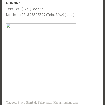
NOMOR :
Telp. Fax : (0274) 385633
No. Hp : 0813 2870 5527 (Telp. & WA) (Iqbal)
Tagged
Biaya Bimtek Pelayanan Kefarmasian dan