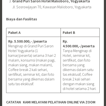
Grand Puri Saron Hotel Malioboro, Yogyakarta
Jl. Sosrowijayan 70, Kawasan Malioboro, Yogyakarta
Biaya dan Fasilitas
Paket A
Paket B
Rp. 5.500.000,- /peserta
Rp.
Menginap di Grand Puri Saron
4.500.000,-/peserta
Hotel Yogyakarta (1
Tanpa Menginap di
kamar/peserta) selama 3 hari 2
Hotel, seminar kit,
malam, konsumsi (makan pagi,
sertifikat, dan foto
makan siang, makan malam),
bersama yang
Coffee break 2 kali sehari,
dikemas dalam satu
sertifikat, seminar kit, dan foto
tas eksklusif, Coffee
bersama yang dikemas dalam
break 2 kali sehari
satu tas eksklusif.
dengan makan siang
di hotel selama 2 hari.
CATATAN
:
KAMI MELAYANI PELATIHAN ONLINE VIA ZOOM