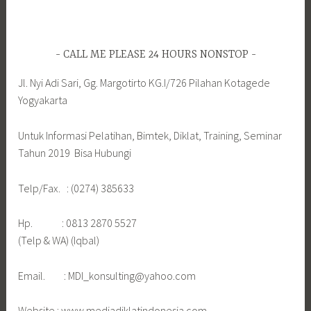
CALL ME PLEASE 24 HOURS NONSTOP
Jl. Nyi Adi Sari, Gg. Margotirto KG.I/726 Pilahan Kotagede
Yogyakarta
Untuk Informasi Pelatihan, Bimtek, Diklat, Training, Seminar
Tahun 2019 Bisa Hubungi
Telp/Fax. : (0274) 385633
Hp. : 0813 2870 5527
(Telp & WA) (Iqbal)
Email. : MDI_konsulting@yahoo.com
Website : www.mediadiklatindonesia.com