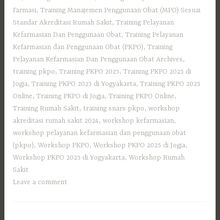
Farmasi
,
Training Manajemen Penggunaan Obat (MPO) Sesuai
Standar Akreditasi Rumah Sakit
,
Training Pelayanan
Kefarmasian Dan Penggunaan Obat
,
Training Pelayanan
Kefarmasian dan Penggunaan Obat (PKPO)
,
Training
Pelayanan Kefarmasian Dan Penggunaan Obat Archives
,
training pkpo
,
Training PKPO 2025
,
Training PKPO 2025 di
Jogja
,
Training PKPO 2025 di Yogyakarta
,
Training PKPO 2025
Online
,
Training PKPO di Jogja
,
Training PKPO Online
,
Training Rumah Sakit
,
training snars pkpo
,
workshop
akreditasi rumah sakit 2024
,
workshop kefarmasian
,
workshop pelayanan kefarmasian dan penggunaan obat
(pkpo)
,
Workshop PKPO
,
Workshop PKPO 2025 di Jogja
,
Workshop PKPO 2025 di Yogyakarta
,
Workshop Rumah
Sakit
Leave a comment