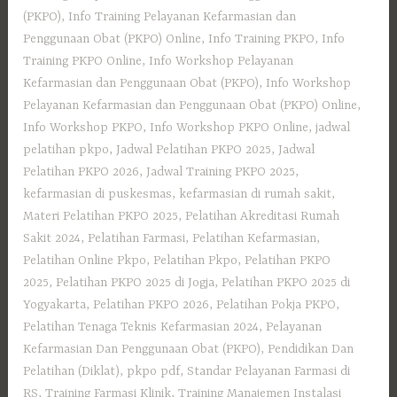
(PKPO)
,
Info Training Pelayanan Kefarmasian dan
Penggunaan Obat (PKPO) Online
,
Info Training PKPO
,
Info
Training PKPO Online
,
Info Workshop Pelayanan
Kefarmasian dan Penggunaan Obat (PKPO)
,
Info Workshop
Pelayanan Kefarmasian dan Penggunaan Obat (PKPO) Online
,
Info Workshop PKPO
,
Info Workshop PKPO Online
,
jadwal
pelatihan pkpo
,
Jadwal Pelatihan PKPO 2025
,
Jadwal
Pelatihan PKPO 2026
,
Jadwal Training PKPO 2025
,
kefarmasian di puskesmas
,
kefarmasian di rumah sakit
,
Materi Pelatihan PKPO 2025
,
Pelatihan Akreditasi Rumah
Sakit 2024
,
Pelatihan Farmasi
,
Pelatihan Kefarmasian
,
Pelatihan Online Pkpo
,
Pelatihan Pkpo
,
Pelatihan PKPO
2025
,
Pelatihan PKPO 2025 di Jogja
,
Pelatihan PKPO 2025 di
Yogyakarta
,
Pelatihan PKPO 2026
,
Pelatihan Pokja PKPO
,
Pelatihan Tenaga Teknis Kefarmasian 2024
,
Pelayanan
Kefarmasian Dan Penggunaan Obat (PKPO)
,
Pendidikan Dan
Pelatihan (Diklat)
,
pkpo pdf
,
Standar Pelayanan Farmasi di
RS
,
Training Farmasi Klinik
,
Training Manajemen Instalasi