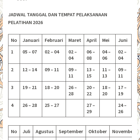
JADWAL TANGGAL DAN TEMPAT PELAKSANAAN
PELATIHAN 2026
No
Januari
Februari
Maret
April
Mei
Juni
1
05 – 07
02 – 04
02 –
06 –
04 –
02 –
04
08
06
04
2
12 – 14
09 – 11
09 –
13 –
11 –
09 –
11
15
13
11
3
19 – 21
18 – 20
26 –
20 –
18 –
17 –
28
22
20
19
4
26 – 28
25 – 27
27 –
24 –
29
26
No
Juli
Agustus
September
Oktober
November