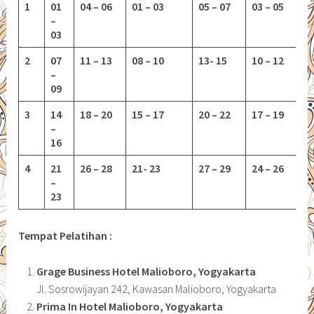
1
01
04 – 06
01 – 03
05 – 07
03 – 05
–
03
2
07
11 – 13
08 – 10
13-
15
10 – 12
–
09
3
14
18 – 20
15 – 17
20 – 22
17 – 19
–
16
4
21
26 – 28
21- 23
27 – 29
24 – 26
–
23
Tempat Pelatihan :
Grage Business Hotel Malioboro, Yogyakarta
Jl. Sosrowijayan 242, Kawasan Malioboro, Yogyakarta
Prima In Hotel Malioboro, Yogyakarta