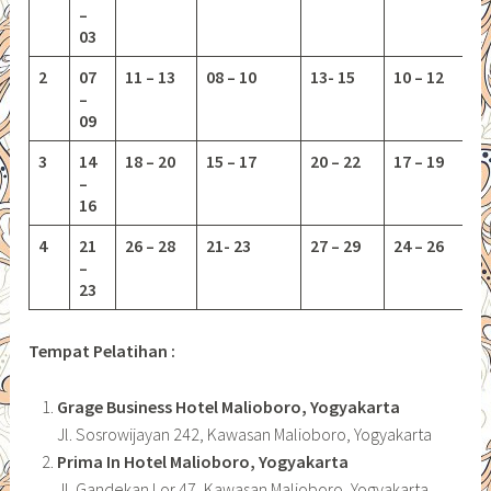
–
03
2
07
11 – 13
08 – 10
13-
15
10 – 12
–
09
3
14
18 – 20
15 – 17
20 – 22
17 – 19
–
16
4
21
26 – 28
21- 23
27 – 29
24 – 26
–
23
Tempat Pelatihan :
Grage Business Hotel Malioboro, Yogyakarta
Jl. Sosrowijayan 242, Kawasan Malioboro, Yogyakarta
Prima In Hotel Malioboro, Yogyakarta
Jl. Gandekan Lor 47, Kawasan Malioboro, Yogyakarta