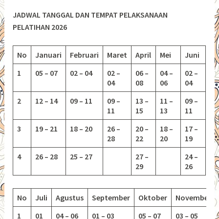
JADWAL TANGGAL DAN TEMPAT PELAKSANAAN
PELATIHAN 2026
No
Januari
Februari
Maret
April
Mei
Juni
1
05 – 07
02 – 04
02 –
06 –
04 –
02 –
04
08
06
04
2
12 – 14
09 – 11
09 –
13 –
11 –
09 –
11
15
13
11
3
19 – 21
18 – 20
26 –
20 –
18 –
17 –
28
22
20
19
4
26 – 28
25 – 27
27 –
24 –
29
26
No
Juli
Agustus
September
Oktober
November
1
01
04 – 06
01 – 03
05 – 07
03 – 05