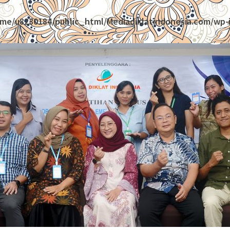
me/u8230184/public_html/Mediadiklatindonesia.com/wp-i