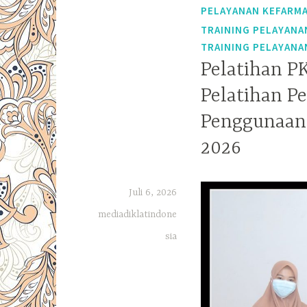
PELAYANAN KEFARM
TRAINING PELAYANA
TRAINING PELAYANA
Pelatihan P
Pelatihan P
Penggunaan 
2026
Juli 6, 2026
mediadiklatindone
sia