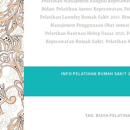
Pelatihan Manajemen Bangsal Keperawata
Bidan, Pelatihan Asesor Keperawatan, P
Pelatihan Laundry Rumah Sakit 2025, Bim
Manajemen Penggunaan Obat sesuai S
Pelatihan Bantuan Hidup Dasar 2025, P
Keperawatan Rumah Sakit, Pelatihan M
INFO PELATIHAN RUMAH SAKIT 
TAG:
BIAYA PELATIH