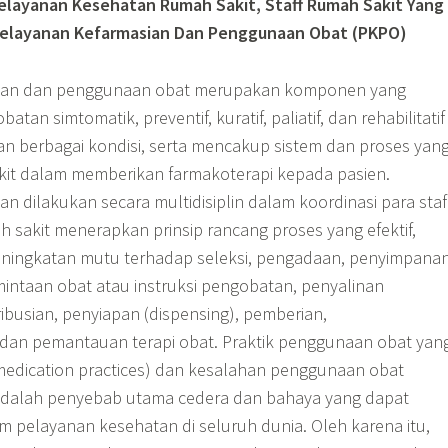
 Pelayanan Kesehatan Rumah Sakit, Staff Rumah Sakit Yang
Pelayanan Kefarmasian Dan Penggunaan Obat (PKPO)
sian dan penggunaan obat merupakan komponen yang
tan simtomatik, preventif, kuratif, paliatif, dan rehabilitatif
an berbagai kondisi, serta mencakup sistem dan proses yan
it dalam memberikan farmakoterapi kepada pasien.
n dilakukan secara multidisiplin dalam koordinasi para staf
h sakit menerapkan prinsip rancang proses yang efektif,
ningkatan mutu terhadap seleksi, pengadaan, penyimpanan
intaan obat atau instruksi pengobatan, penyalinan
tribusian, penyiapan (dispensing), pemberian,
dan pemantauan terapi obat. Praktik penggunaan obat yan
medication practices) dan kesalahan penggunaan obat
 adalah penyebab utama cedera dan bahaya yang dapat
em pelayanan kesehatan di seluruh dunia. Oleh karena itu,