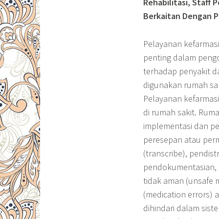
Rehabilitasi, Staff
Berkaitan Dengan 
Pelayanan kefarma
penting dalam pengoba
terhadap penyakit d
digunakan rumah sak
Pelayanan kefarmasia
di rumah sakit. Ruma
implementasi dan pe
peresepan atau perm
(transcribe), pendis
pendokumentasian, 
tidak aman (unsafe 
(medication errors)
dihindari dalam sist