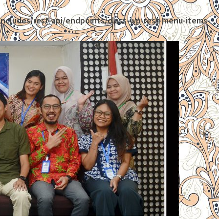
ncludes/rest-api/endpoints/class-wp-rest-menu-items-