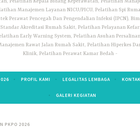
n, Pelatihan Kepala Bidang Keperawatan, Pelatihan Manaj
elatihan Manajemen Layanan NICU/PICU, Pelatihan Spi Ruma
tek Perawat Pencegah Dan Pengendalian Infeksi (IPCN), Bim
tandar Akreditasi Rumah Sakit, Pelatihan Pelayanan Kefa
elatihan Early Warning System, Pelatihan Asuhan Persalin
anajemen Rawat Jalan Rumah Sakit, Pelatihan Hiperkes Dan
Klinik, Pelatihan Perawat Kamar Bedah
2026
PROFIL KAMI
LEGALITAS LEMBAGA
KONTAK
GALERI KEGIATAN
AN PKPO 2026