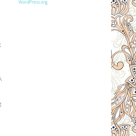
WordPress.org
g
,
g