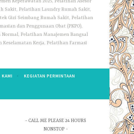
emen Keperawatan 2025, Pelatihan Asesor
h Sakit, Pelatihan Laundry Rumah Sakit,
tek Gizi Seimbang Rumah Sakit, Pelatihan
rmasian dan Penggunaan Obat (PKPO),
an Normal, Pelatihan Manajemen Bangsal
 Keselamatan Kerja, Pelatihan Farmasi
 KAMI
KEGIATAN PERMINTAAN
CALL ME PLEASE 24 HOURS
NONSTOP