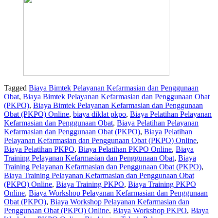
Tagged
Biaya Bimtek Pelayanan Kefarmasian dan Penggunaan
Obat
,
Biaya Bimtek Pelayanan Kefarmasian dan Penggunaan Obat
(PKPO)
,
Biaya Bimtek Pelayanan Kefarmasian dan Penggunaan
Obat (PKPO) Online
,
biaya diklat pkpo
,
Biaya Pelatihan Pelayanan
Kefarmasian dan Penggunaan Obat
,
Biaya Pelatihan Pelayanan
Kefarmasian dan Penggunaan Obat (PKPO)
,
Biaya Pelatihan
Pelayanan Kefarmasian dan Penggunaan Obat (PKPO) Online
,
Biaya Pelatihan PKPO
,
Biaya Pelatihan PKPO Online
,
Biaya
Training Pelayanan Kefarmasian dan Penggunaan Obat
,
Biaya
Training Pelayanan Kefarmasian dan Penggunaan Obat (PKPO)
,
Biaya Training Pelayanan Kefarmasian dan Penggunaan Obat
(PKPO) Online
,
Biaya Training PKPO
,
Biaya Training PKPO
Online
,
Biaya Workshop Pelayanan Kefarmasian dan Penggunaan
Obat (PKPO)
,
Biaya Workshop Pelayanan Kefarmasian dan
Penggunaan Obat (PKPO) Online
,
Biaya Workshop PKPO
,
Biaya