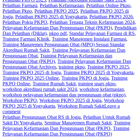
Pelatihan Farmasi
,
Pelatihan Kefarmasian
,
Pelatihan Online Pkpo
,
Pelatihan Pkpo
,
Pelatihan PKPO 2025
,
Pelatihan PKPO 2025 di
Jogja
,
Pelatihan PKPO 2025 di Yogyakarta
,
Pelatihan PKPO 2026
,
Pelatihan Pokja PKPO
,
Pelatihan Tenaga Teknis Kefarmasian 2024
,
Pelayanan Kefarmasian Dan Penggunaan Obat (PKPO)
,
Pendidikan
Dan Pelatihan (Diklat)
,
pkpo pdf
,
Standar Pelayanan Farmasi di RS
,
Training Farmasi Klinik
,
Training Manajemen Instalasi Farmasi
,
Training Manajemen Penggunaan Obat (MPO) Sesuai Standar
Akreditasi Rumah Sakit
,
Training Pelayanan Kefarmasian Dan
Penggunaan Obat
,
Training Pelayanan Kefarmasian dan
Penggunaan Obat (PKPO)
,
Training Pelayanan Kefarmasian Dan
Penggunaan Obat Archives
,
training pkpo
,
Training PKPO 2025
,
Training PKPO 2025 di Jogja
,
Training PKPO 2025 di Yogyakarta
,
Training PKPO 2025 Online
,
Training PKPO di Jogja
,
Training
PKPO Online
,
Training Rumah Sakit
,
training snars pkpo
,
workshop akreditasi rumah sakit 2024
,
workshop kefarmasian
,
workshop pelayanan kefarmasian dan penggunaan obat (pkpo)
,
Workshop PKPO
,
Workshop PKPO 2025 di Jogja
,
Workshop
PKPO 2025 di Yogyakarta
,
Workshop Rumah Sakit
Leave a
comment
Pelatihan Penggunaan Obat RS di Jogja
,
Pelatihan Untuk Rumah
Sakit Di Yogyakarta
,
Seminar Manajemen Rumah Sakit
,
Training
Pelayanan Kefarmasian Dan Penggunaan Obat (PKPO
,
Training
Pelayanan Kefarmasian Dan Penggunaan Obat (PKPO)