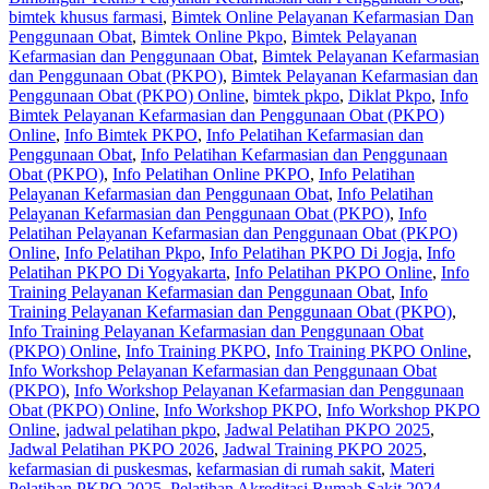
bimtek khusus farmasi
,
Bimtek Online Pelayanan Kefarmasian Dan
Penggunaan Obat
,
Bimtek Online Pkpo
,
Bimtek Pelayanan
Kefarmasian dan Penggunaan Obat
,
Bimtek Pelayanan Kefarmasian
dan Penggunaan Obat (PKPO)
,
Bimtek Pelayanan Kefarmasian dan
Penggunaan Obat (PKPO) Online
,
bimtek pkpo
,
Diklat Pkpo
,
Info
Bimtek Pelayanan Kefarmasian dan Penggunaan Obat (PKPO)
Online
,
Info Bimtek PKPO
,
Info Pelatihan Kefarmasian dan
Penggunaan Obat
,
Info Pelatihan Kefarmasian dan Penggunaan
Obat (PKPO)
,
Info Pelatihan Online PKPO
,
Info Pelatihan
Pelayanan Kefarmasian dan Penggunaan Obat
,
Info Pelatihan
Pelayanan Kefarmasian dan Penggunaan Obat (PKPO)
,
Info
Pelatihan Pelayanan Kefarmasian dan Penggunaan Obat (PKPO)
Online
,
Info Pelatihan Pkpo
,
Info Pelatihan PKPO Di Jogja
,
Info
Pelatihan PKPO Di Yogyakarta
,
Info Pelatihan PKPO Online
,
Info
Training Pelayanan Kefarmasian dan Penggunaan Obat
,
Info
Training Pelayanan Kefarmasian dan Penggunaan Obat (PKPO)
,
Info Training Pelayanan Kefarmasian dan Penggunaan Obat
(PKPO) Online
,
Info Training PKPO
,
Info Training PKPO Online
,
Info Workshop Pelayanan Kefarmasian dan Penggunaan Obat
(PKPO)
,
Info Workshop Pelayanan Kefarmasian dan Penggunaan
Obat (PKPO) Online
,
Info Workshop PKPO
,
Info Workshop PKPO
Online
,
jadwal pelatihan pkpo
,
Jadwal Pelatihan PKPO 2025
,
Jadwal Pelatihan PKPO 2026
,
Jadwal Training PKPO 2025
,
kefarmasian di puskesmas
,
kefarmasian di rumah sakit
,
Materi
Pelatihan PKPO 2025
,
Pelatihan Akreditasi Rumah Sakit 2024
,