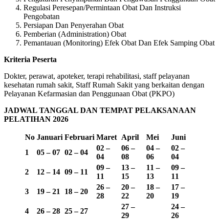
Regulasi Peresepan/Permintaan Obat Dan Instruksi
Pengobatan
Persiapan Dan Penyerahan Obat
Pemberian (Administration) Obat
Pemantauan (Monitoring) Efek Obat Dan Efek Samping Obat
Kriteria Peserta
Dokter, perawat, apoteker, terapi rehabilitasi, staff pelayanan
kesehatan rumah sakit, Staff Rumah Sakit yang berkaitan dengan
Pelayanan Kefarmasian dan Penggunaan Obat (PKPO)
JADWAL TANGGAL DAN TEMPAT PELAKSANAAN
PELATIHAN 2026
No
Januari
Februari
Maret
April
Mei
Juni
02 –
06 –
04 –
02 –
1
05 – 07
02 – 04
04
08
06
04
09 –
13 –
11 –
09 –
2
12 – 14
09 – 11
11
15
13
11
26 –
20 –
18 –
17 –
3
19 – 21
18 – 20
28
22
20
19
27 –
24 –
4
26 – 28
25 – 27
29
26