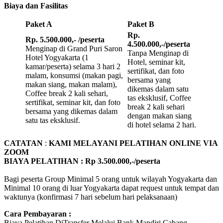
Biaya dan Fasilitas
Paket A
Paket B
Rp.
Rp. 5.500.000,- /peserta
4.500.000,-/peserta
Menginap di Grand Puri Saron
Tanpa Menginap di
Hotel Yogyakarta (1
Hotel, seminar kit,
kamar/peserta) selama 3 hari 2
sertifikat, dan foto
malam, konsumsi (makan pagi,
bersama yang
makan siang, makan malam),
dikemas dalam satu
Coffee break 2 kali sehari,
tas eksklusif, Coffee
sertifikat, seminar kit, dan foto
break 2 kali sehari
bersama yang dikemas dalam
dengan makan siang
satu tas eksklusif.
di hotel selama 2 hari.
CATATAN
:
KAMI MELAYANI PELATIHAN ONLINE VIA
ZOOM
BIAYA PELATIHAN : Rp 3.500.000,-/peserta
Bagi peserta Group Minimal 5 orang untuk wilayah Yogyakarta dan
Minimal 10 orang di luar Yogyakarta dapat request untuk tempat dan
waktunya (konfirmasi 7 hari sebelum hari pelaksanaan)
Cara Pembayaran :
Biaya Pelatihan DiTransfer Melalui Bank Mandiri Cabang