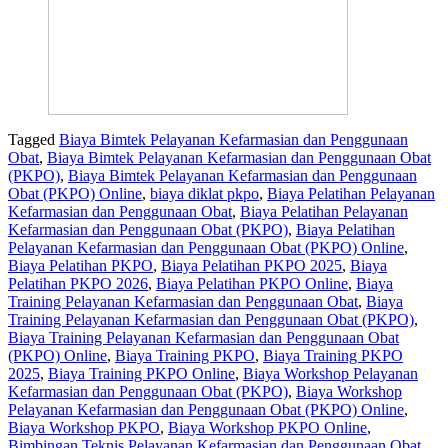
Tagged
Biaya Bimtek Pelayanan Kefarmasian dan Penggunaan
Obat
,
Biaya Bimtek Pelayanan Kefarmasian dan Penggunaan Obat
(PKPO)
,
Biaya Bimtek Pelayanan Kefarmasian dan Penggunaan
Obat (PKPO) Online
,
biaya diklat pkpo
,
Biaya Pelatihan Pelayanan
Kefarmasian dan Penggunaan Obat
,
Biaya Pelatihan Pelayanan
Kefarmasian dan Penggunaan Obat (PKPO)
,
Biaya Pelatihan
Pelayanan Kefarmasian dan Penggunaan Obat (PKPO) Online
,
Biaya Pelatihan PKPO
,
Biaya Pelatihan PKPO 2025
,
Biaya
Pelatihan PKPO 2026
,
Biaya Pelatihan PKPO Online
,
Biaya
Training Pelayanan Kefarmasian dan Penggunaan Obat
,
Biaya
Training Pelayanan Kefarmasian dan Penggunaan Obat (PKPO)
,
Biaya Training Pelayanan Kefarmasian dan Penggunaan Obat
(PKPO) Online
,
Biaya Training PKPO
,
Biaya Training PKPO
2025
,
Biaya Training PKPO Online
,
Biaya Workshop Pelayanan
Kefarmasian dan Penggunaan Obat (PKPO)
,
Biaya Workshop
Pelayanan Kefarmasian dan Penggunaan Obat (PKPO) Online
,
Biaya Workshop PKPO
,
Biaya Workshop PKPO Online
,
Bimbingan Teknis Pelayanan Kefarmasian dan Penggunaan Obat
,