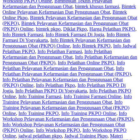
Workshop PKPO Online
,
Bimbingan Teknis Pelayanan
Kefarmasian dan Penggunaan Obat
,
bimtek khusus farmasi
,
Bimtek
Online Pelayanan Kefarmasian Dan Penggunaan Obat
,
Bimtek
Online Pkpo
,
Bimtek Pelayanan Kefarmasian dan Penggunaan Obat
(PKPO)
,
Bimtek Pelayanan Kefarmasian dan Penggunaan Obat
(PKPO) Online
,
bimtek pkpo
,
Diklat Pkpo
,
Harga Pelatihan PKPO
,
Info Bimtek Farmasi
,
Info Bimtek Farmasi Di Jogja
,
Info Bimtek
Farmasi Di Yogyakarta
,
Info Bimtek Pelayanan Kefarmasian dan
Penggunaan Obat (PKPO) Online
,
Info Bimtek PKPO
,
Info Jadwal
Pelatihan PKPO
,
Info Pelatihan Farmasi
,
Info Pelatihan
Kefarmasian dan Penggunaan Obat
,
Info Pelatihan Kefarmasian dan
Penggunaan Obat (PKPO)
,
Info Pelatihan Online PKPO
,
Info
Pelatihan Pelayanan Kefarmasian dan Penggunaan Obat
,
Info
Pelatihan Pelayanan Kefarmasian dan Penggunaan Obat (PKPO)
,
Info Pelatihan Pelayanan Kefarmasian dan Penggunaan Obat
(PKPO) Online
,
Info Pelatihan Pkpo
,
Info Pelatihan PKPO Di
Jogja
,
Info Pelatihan PKPO Di Yogyakarta
,
Info Pelatihan PKPO
Online
,
Info Training Farmasi
,
Info Training Farmasi Online
,
Info
Training Pelayanan Kefarmasian dan Penggunaan Obat
,
Info
Training Pelayanan Kefarmasian dan Penggunaan Obat (PKPO)
Online
,
Info Training PKPO
,
Info Training PKPO Online
,
Info
Workshop Pelayanan Kefarmasian dan Penggunaan Obat (PKPO)
,
Info Workshop Pelayanan Kefarmasian dan Penggunaan Obat
(PKPO) Online
,
Info Workshop PKPO
,
Info Workshop PKPO
Online
,
jadwal pelatihan pkpo
,
Jadwal Training Pkpo
,
Materi