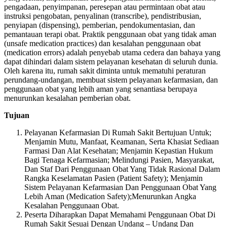
pengadaan, penyimpanan, peresepan atau permintaan obat atau
instruksi pengobatan, penyalinan (transcribe), pendistribusian,
penyiapan (dispensing), pemberian, pendokumentasian, dan
pemantauan terapi obat. Praktik penggunaan obat yang tidak aman
(unsafe medication practices) dan kesalahan penggunaan obat
(medication errors) adalah penyebab utama cedera dan bahaya yang
dapat dihindari dalam sistem pelayanan kesehatan di seluruh dunia.
Oleh karena itu, rumah sakit diminta untuk mematuhi peraturan
perundang-undangan, membuat sistem pelayanan kefarmasian, dan
penggunaan obat yang lebih aman yang senantiasa berupaya
menurunkan kesalahan pemberian obat.
Tujuan
Pelayanan Kefarmasian Di Rumah Sakit Bertujuan Untuk;
Menjamin Mutu, Manfaat, Keamanan, Serta Khasiat Sediaan
Farmasi Dan Alat Kesehatan; Menjamin Kepastian Hukum
Bagi Tenaga Kefarmasian; Melindungi Pasien, Masyarakat,
Dan Staf Dari Penggunaan Obat Yang Tidak Rasional Dalam
Rangka Keselamatan Pasien (Patient Safety); Menjamin
Sistem Pelayanan Kefarmasian Dan Penggunaan Obat Yang
Lebih Aman (Medication Safety);Menurunkan Angka
Kesalahan Penggunaan Obat.
Peserta Diharapkan Dapat Memahami Penggunaan Obat Di
Rumah Sakit Sesuai Dengan Undang – Undang Dan