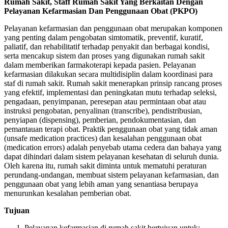
Rumah Sakit, Staff Rumah Sakit Yang Berkaitan Dengan
Pelayanan Kefarmasian Dan Penggunaan Obat (PKPO)
Pelayanan kefarmasian dan penggunaan obat merupakan komponen
yang penting dalam pengobatan simtomatik, preventif, kuratif,
paliatif, dan rehabilitatif terhadap penyakit dan berbagai kondisi,
serta mencakup sistem dan proses yang digunakan rumah sakit
dalam memberikan farmakoterapi kepada pasien. Pelayanan
kefarmasian dilakukan secara multidisiplin dalam koordinasi para
staf di rumah sakit. Rumah sakit menerapkan prinsip rancang proses
yang efektif, implementasi dan peningkatan mutu terhadap seleksi,
pengadaan, penyimpanan, peresepan atau permintaan obat atau
instruksi pengobatan, penyalinan (transcribe), pendistribusian,
penyiapan (dispensing), pemberian, pendokumentasian, dan
pemantauan terapi obat. Praktik penggunaan obat yang tidak aman
(unsafe medication practices) dan kesalahan penggunaan obat
(medication errors) adalah penyebab utama cedera dan bahaya yang
dapat dihindari dalam sistem pelayanan kesehatan di seluruh dunia.
Oleh karena itu, rumah sakit diminta untuk mematuhi peraturan
perundang-undangan, membuat sistem pelayanan kefarmasian, dan
penggunaan obat yang lebih aman yang senantiasa berupaya
menurunkan kesalahan pemberian obat.
Tujuan
Pelayanan kefarmasian di rumah sakit bertujuan untuk;