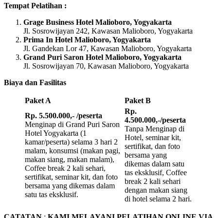
Tempat Pelatihan :
Grage Business Hotel Malioboro, Yogyakarta
Jl. Sosrowijayan 242, Kawasan Malioboro, Yogyakarta
Prima In Hotel Malioboro, Yogyakarta
Jl. Gandekan Lor 47, Kawasan Malioboro, Yogyakarta
Grand Puri Saron Hotel Malioboro, Yogyakarta
Jl. Sosrowijayan 70, Kawasan Malioboro, Yogyakarta
Biaya dan Fasilitas
Paket A
Paket B
Rp.
Rp. 5.500.000,- /peserta
4.500.000,-/peserta
Menginap di Grand Puri Saron
Tanpa Menginap di
Hotel Yogyakarta (1
Hotel, seminar kit,
kamar/peserta) selama 3 hari 2
sertifikat, dan foto
malam, konsumsi (makan pagi,
bersama yang
makan siang, makan malam),
dikemas dalam satu
Coffee break 2 kali sehari,
tas eksklusif, Coffee
sertifikat, seminar kit, dan foto
break 2 kali sehari
bersama yang dikemas dalam
dengan makan siang
satu tas eksklusif.
di hotel selama 2 hari.
CATATAN
:
KAMI MELAYANI PELATIHAN ONLINE VIA