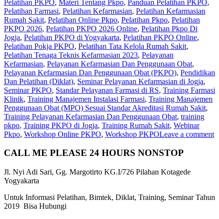
Pelatihan PKPO
,
Materi Tentang Pkpo
,
Panduan Pelatihan PKPO
,
Pelatihan Farmasi
,
Pelatihan Kefarmasian
,
Pelatihan Kefarmasian
Rumah Sakit
,
Pelatihan Online Pkpo
,
Pelatihan Pkpo
,
Pelatihan
PKPO 2026
,
Pelatihan PKPO 2026 Online
,
Pelatihan Pkpo Di
Jogja
,
Pelatihan PKPO di Yogyakarta
,
Pelatihan PKPO Online
,
Pelatihan Pokja PKPO
,
Pelatihan Tata Kelola Rumah Sakit
,
Pelatihan Tenaga Teknis Kefarmasian 2023
,
Pelayanan
Kefarmasian
,
Pelayanan Kefarmasian Dan Penggunaan Obat
,
Pelayanan Kefarmasian Dan Penggunaan Obat (PKPO)
,
Pendidikan
Dan Pelatihan (Diklat)
,
Seminar Pelayanan Kefarmasian di Jogja
,
Seminar PKPO
,
Standar Pelayanan Farmasi di RS
,
Training Farmasi
Klinik
,
Training Manajemen Instalasi Farmasi
,
Training Manajemen
Penggunaan Obat (MPO) Sesuai Standar Akreditasi Rumah Sakit
,
Training Pelayanan Kefarmasian Dan Penggunaan Obat
,
training
pkpo
,
Training PKPO di Jogja
,
Training Rumah Sakit
,
Webinar
Pkpo
,
Workshop Online PKPO
,
Workshop PKPO
Leave a comment
CALL ME PLEASE 24 HOURS NONSTOP
Jl. Nyi Adi Sari, Gg. Margotirto KG.I/726 Pilahan Kotagede
Yogyakarta
Untuk Informasi Pelatihan, Bimtek, Diklat, Training, Seminar Tahun
2019 Bisa Hubungi