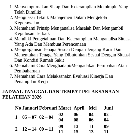
Menyempurnakan Sikap Dan Keterampilan Memimpin Yang
Telah Dimiliki
Menguasai Teknik Manajemen Dalam Mengelola
Keperawatan
Memahami Prinsip Menganalisa Masalah Dan Mengambil
Keputusan Terbaik
Memiliki Pengetahuan Dan Keterampilan Menganalisa Situasi
Yang Ada Dan Membuat Perencanaan
Mengorganisir Tenaga Sesuai Dengan Jenjang Karir Dan
Menentukan Tenaga Yang Dibutuhkan Sesuai Dengan Situasi
Dan Kondisi Rumah Sakit
Memahami Cara Menghadapi/Mengadakan Perubahan Atau
Pembaharuan
Memahami Cara Melaksanakn Evaluasi Kinerja Dan
Penampilan Kerja
JADWAL TANGGAL DAN TEMPAT PELAKSANAAN
PELATIHAN 2026
No
Januari
Februari
Maret
April
Mei
Juni
02 –
06 –
04 –
02 –
1
05 – 07
02 – 04
04
08
06
04
09 –
13 –
11 –
09 –
2
12 – 14
09 – 11
11
15
13
11