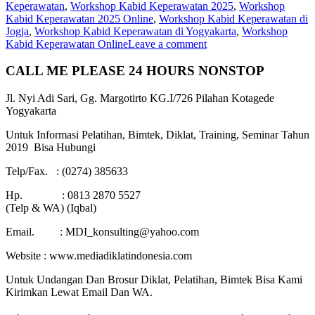
Keperawatan
,
Workshop Kabid Keperawatan 2025
,
Workshop
Kabid Keperawatan 2025 Online
,
Workshop Kabid Keperawatan di
Jogja
,
Workshop Kabid Keperawatan di Yogyakarta
,
Workshop
Kabid Keperawatan Online
Leave a comment
CALL ME PLEASE 24 HOURS NONSTOP
Jl. Nyi Adi Sari, Gg. Margotirto KG.I/726 Pilahan Kotagede
Yogyakarta
Untuk Informasi Pelatihan, Bimtek, Diklat, Training, Seminar Tahun
2019 Bisa Hubungi
Telp/Fax. : (0274) 385633
Hp. : 0813 2870 5527
(Telp & WA) (Iqbal)
Email. : MDI_konsulting@yahoo.com
Website : www.mediadiklatindonesia.com
Untuk Undangan Dan Brosur Diklat, Pelatihan, Bimtek Bisa Kami
Kirimkan Lewat Email Dan WA.