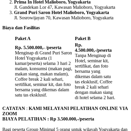
Prima In Hotel Malioboro, Yogyakarta
Jl. Gandekan Lor 47, Kawasan Malioboro, Yogyakarta
Grand Puri Saron Hotel Malioboro, Yogyakarta
Jl. Sosrowijayan 70, Kawasan Malioboro, Yogyakarta
Biaya dan Fasilitas
Paket A
Paket B
Rp.
Rp. 5.500.000,- /peserta
4.500.000,-/peserta
Menginap di Grand Puri Saron
Tanpa Menginap di
Hotel Yogyakarta (1
Hotel, seminar kit,
kamar/peserta) selama 3 hari 2
sertifikat, dan foto
malam, konsumsi (makan pagi,
bersama yang
makan siang, makan malam),
dikemas dalam satu
Coffee break 2 kali sehari,
tas eksklusif, Coffee
sertifikat, seminar kit, dan foto
break 2 kali sehari
bersama yang dikemas dalam
dengan makan siang
satu tas eksklusif.
di hotel selama 2 hari.
CATATAN
:
KAMI MELAYANI PELATIHAN ONLINE VIA
ZOOM
BIAYA PELATIHAN : Rp 3.500.000,-/peserta
Bagi peserta Group Minimal 5 orang untuk wilayah Yogyakarta dan