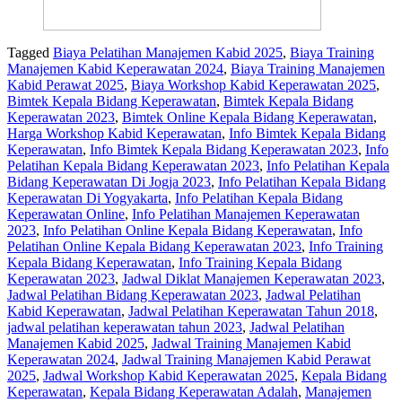
Tagged
Biaya Pelatihan Manajemen Kabid 2025
,
Biaya Training
Manajemen Kabid Keperawatan 2024
,
Biaya Training Manajemen
Kabid Perawat 2025
,
Biaya Workshop Kabid Keperawatan 2025
,
Bimtek Kepala Bidang Keperawatan
,
Bimtek Kepala Bidang
Keperawatan 2023
,
Bimtek Online Kepala Bidang Keperawatan
,
Harga Workshop Kabid Keperawatan
,
Info Bimtek Kepala Bidang
Keperawatan
,
Info Bimtek Kepala Bidang Keperawatan 2023
,
Info
Pelatihan Kepala Bidang Keperawatan 2023
,
Info Pelatihan Kepala
Bidang Keperawatan Di Jogja 2023
,
Info Pelatihan Kepala Bidang
Keperawatan Di Yogyakarta
,
Info Pelatihan Kepala Bidang
Keperawatan Online
,
Info Pelatihan Manajemen Keperawatan
2023
,
Info Pelatihan Online Kepala Bidang Keperawatan
,
Info
Pelatihan Online Kepala Bidang Keperawatan 2023
,
Info Training
Kepala Bidang Keperawatan
,
Info Training Kepala Bidang
Keperawatan 2023
,
Jadwal Diklat Manajemen Keperawatan 2023
,
Jadwal Pelatihan Bidang Keperawatan 2023
,
Jadwal Pelatihan
Kabid Keperawatan
,
Jadwal Pelatihan Keperawatan Tahun 2018
,
jadwal pelatihan keperawatan tahun 2023
,
Jadwal Pelatihan
Manajemen Kabid 2025
,
Jadwal Training Manajemen Kabid
Keperawatan 2024
,
Jadwal Training Manajemen Kabid Perawat
2025
,
Jadwal Workshop Kabid Keperawatan 2025
,
Kepala Bidang
Keperawatan
,
Kepala Bidang Keperawatan Adalah
,
Manajemen