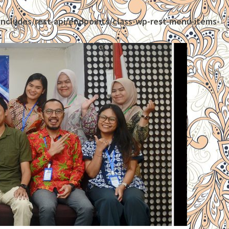
ncludes/rest-api/endpoints/class-wp-rest-menu-items-