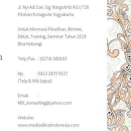
Jl. Nyi Adi Sari, Gg. Margotirto KG.I/726
Pilahan Kotagede Yogyakarta
Untuk Informasi Pelatihan, Bimtek,
Diklat, Training, Seminar Tahun 2019
Bisa Hubungi
n
Telp/Fax. : (0274) 385633
Hp. : 0813 2870 5527
(Telp & WA) (Iqbal)
Email. :
MDI_konsulting@yahoo.com
Website :
www.mediadiklatindonesia.com