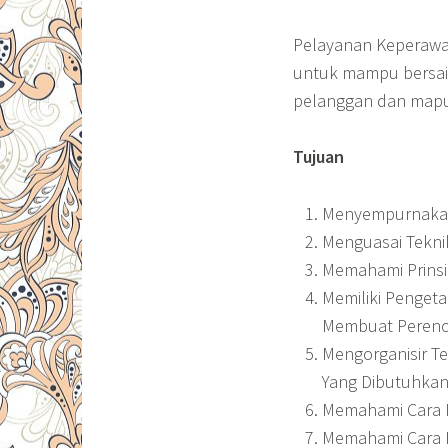
Pelayanan Keperawat
untuk mampu bersai
pelanggan dan mapu
Tujuan
Menyempurnakan 
Menguasai Tekn
Memahami Prinsi
Memiliki Penget
Membuat Peren
Mengorganisir T
Yang Dibutuhkan
Memahami Cara 
Memahami Cara M