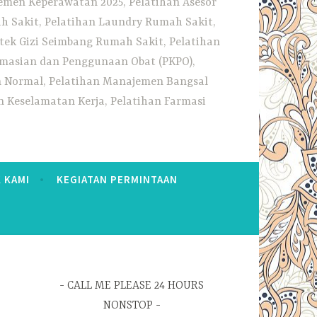
emen Keperawatan 2025, Pelatihan Asesor
h Sakit, Pelatihan Laundry Rumah Sakit,
tek Gizi Seimbang Rumah Sakit, Pelatihan
rmasian dan Penggunaan Obat (PKPO),
an Normal, Pelatihan Manajemen Bangsal
 Keselamatan Kerja, Pelatihan Farmasi
 KAMI
KEGIATAN PERMINTAAN
CALL ME PLEASE 24 HOURS
NONSTOP