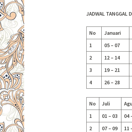
JADWAL TANGGAL D
No
Januari
1
05 – 07
2
12 – 14
3
19 – 21
4
26 – 28
No
Juli
Agu
1
01 – 03
04 
2
07 – 09
11 