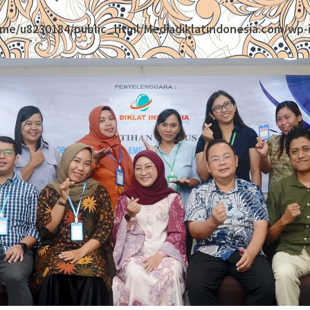
me/u8230184/public_html/Mediadiklatindonesia.com/wp-i