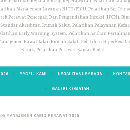
n, Pelatihan Kepala Bidang Keperawatan, Pelatihan Manaj
elatihan Manajemen Layanan NICU/PICU, Pelatihan Spi Ruma
tek Perawat Pencegah Dan Pengendalian Infeksi (IPCN), Bim
tandar Akreditasi Rumah Sakit, Pelatihan Pelayanan Kefa
elatihan Early Warning System, Pelatihan Asuhan Persalin
anajemen Rawat Jalan Rumah Sakit, Pelatihan Hiperkes Dan
Klinik, Pelatihan Perawat Kamar Bedah
2026
PROFIL KAMI
LEGALITAS LEMBAGA
KONTAK
GALERI KEGIATAN
NG MANAJEMEN KABID PERAWAT 2025