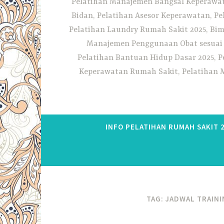
Pelatihan Manajemen Bangsal Keperawata
Bidan, Pelatihan Asesor Keperawatan, P
Pelatihan Laundry Rumah Sakit 2025, Bim
Manajemen Penggunaan Obat sesuai S
Pelatihan Bantuan Hidup Dasar 2025, P
Keperawatan Rumah Sakit, Pelatihan M
INFO PELATIHAN RUMAH SAKIT 
TAG:
JADWAL TRAINI