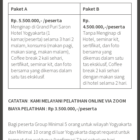
Paket A
Paket B
Rp. 5.500.000,- /peserta
Rp.
Menginap di Grand Puri Saron
4.500.000,-/peserta
Hotel Yogyakarta (1
Tanpa Menginap di
kamar/peserta) selama 3 hari 2
Hotel, seminar kit,
malam, konsumsi (makan pagi,
sertifikat, dan foto
makan siang, makan malam),
bersama yang
Coffee break 2 kali sehari,
dikemas dalam satu
sertifikat, seminar kit, dan foto
tas eksklusif, Coffee
bersama yang dikemas dalam
break 2 kali sehari
satu tas eksklusif.
dengan makan siang
di hotel selama 2 hari.
CATATAN
:
KAMI MELAYANI PELATIHAN ONLINE VIA ZOOM
BIAYA PELATIHAN : Rp 3.500.000,-/peserta
Bagi peserta Group Minimal 5 orang untuk wilayah Yogyakarta
dan Minimal 10 orang di luar Yogyakarta dapat request untuk
tempat dan waktunya (konfirmasi 7 hari sebelum hari