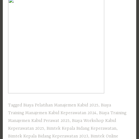
Tagged
Biaya Pelatihan Manajemen Kabid 2025
,
Biaya
Training Manajemen Kabid Keperawatan 2024
,
Biaya Training
Manajemen Kabid Perawat 2025
,
Biaya Workshop Kabid
Keperawatan 2025
,
Bimtek Kepala Bidang Keperawatan
,
Bimtek Kepala Bidang Keperawatan 2023
,
Bimtek Online