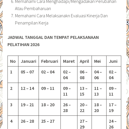
Memahami Cara Menghadapi/Mengadakan Perubahan
Atau Pembaharuan
Memahami Cara Melaksanakn Evaluasi Kinerja Dan
Penampilan Kerja
JADWAL TANGGAL DAN TEMPAT PELAKSANAAN
PELATIHAN 2026
No
Januari
Februari
Maret
April
Mei
Juni
1
05 – 07
02 – 04
02 –
06 –
04 –
02 –
04
08
06
04
2
12 – 14
09 – 11
09 –
13 –
11 –
09 –
11
15
13
11
3
19 – 21
18 – 20
26 –
20 –
18 –
17 –
28
22
20
19
4
26 – 28
25 – 27
27 –
24 –
29
26