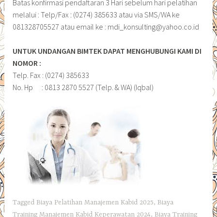
Batas konfirmasi pendaftaran 3 Hari sebelum hari pelatihan
melalui : Telp/Fax : (0274) 385633 atau via SMS/WA ke
081328705527 atau email ke : mdi_konsulting@yahoo.co.id
UNTUK UNDANGAN BIMTEK DAPAT MENGHUBUNGI KAMI DI
NOMOR :
Telp. Fax : (0274) 385633
No. Hp : 0813 2870 5527 (Telp. & WA) (Iqbal)
Tagged
Biaya Pelatihan Manajemen Kabid 2025
,
Biaya
Training Manajemen Kabid Keperawatan 2024
,
Biaya Training