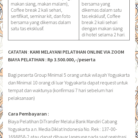
makan siang, makan malam),
bersama yang
Coffee break 2 kali sehari,
dikemas dalam satu
sertifikat, seminar kit, dan foto
tas eksklusif, Coffee
bersama yang dikemas dalam
break 2 kali sehari
satu tas eksklusif.
dengan makan siang
di hotel selama 2 hari.
CATATAN
:
KAMI MELAYANI PELATIHAN ONLINE VIA ZOOM
BIAYA PELATIHAN : Rp 3.500.000,-/peserta
Bagi peserta Group Minimal 5 orang untuk wilayah Yogyakarta
dan Minimal 10 orang di luar Yogyakarta dapat request untuk
tempat dan waktunya (konfirmasi 7 hari sebelum hari
pelaksanaan)
Cara Pembayaran :
Biaya Pelatihan DiTransfer Melalui Bank Mandiri Cabang
Yogyakarta a.n. Media Diklat Indonesia No. Rek : 137-00-
1698858-2 atau dapat dibayar langsung pada saat registrasi