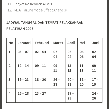
Tingkat Kesadaran ACVPU
FMEA (Failure Mode Effect Analysis)
JADWAL TANGGAL DAN TEMPAT PELAKSANAAN
PELATIHAN 2026
No
Januari
Februari
Maret
April
Mei
Juni
1
05 – 07
02 – 04
02 –
06 –
04 –
02 –
04
08
06
04
2
12 – 14
09 – 11
09 –
13 –
11 –
09 –
11
15
13
11
3
19 – 21
18 – 20
26 –
20 –
18 –
17 –
28
22
20
19
4
26 – 28
25 – 27
27 –
24 –
29
26