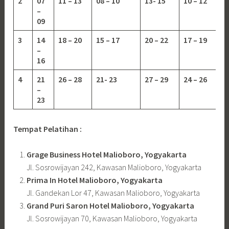
2
07
11 – 13
08 – 10
13-
15
10 – 12
–
09
3
14
18 – 20
15 – 17
20 – 22
17 – 19
–
16
4
21
26 – 28
21- 23
27 – 29
24 – 26
–
23
Tempat Pelatihan :
Grage Business Hotel Malioboro, Yogyakarta
Jl. Sosrowijayan 242, Kawasan Malioboro, Yogyakarta
Prima In Hotel Malioboro, Yogyakarta
Jl. Gandekan Lor 47, Kawasan Malioboro, Yogyakarta
Grand Puri Saron Hotel Malioboro, Yogyakarta
Jl. Sosrowijayan 70, Kawasan Malioboro, Yogyakarta