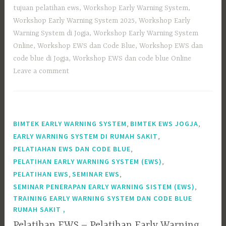
tujuan pelatihan ews
,
Workshop Early Warning System
,
Workshop Early Warning System 2025
,
Workshop Early
Warning System di Jogja
,
Workshop Early Warning System
Online
,
Workshop EWS dan Code Blue
,
Workshop EWS dan
code blue di Jogja
,
Workshop EWS dan code blue Online
Leave a comment
,
,
BIMTEK EARLY WARNING SYSTEM
BIMTEK EWS JOGJA
,
EARLY WARNING SYSTEM DI RUMAH SAKIT
,
PELATIAHAN EWS DAN CODE BLUE
,
PELATIHAN EARLY WARNING SYSTEM (EWS)
,
,
PELATIHAN EWS
SEMINAR EWS
,
SEMINAR PENERAPAN EARLY WARNING SISTEM (EWS)
TRAINING EARLY WARNING SYSTEM DAN CODE BLUE
RUMAH SAKIT ,
Pelatihan EWS – Pelatihan Early Warning