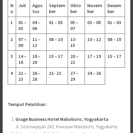
N
Juli
Agus
Septem
Okto
Novem
Desem
o
tus
ber
ber
ber
ber
1
01 –
04 –
01 – 03
05 –
03 – 05
01 – 03
03
06
07
2
07 –
11 –
08 – 10
13-
10 – 12
08 – 10
09
13
15
3
14 –
18 –
15 – 17
20 –
17 – 19
15 – 17
16
20
22
4
21 –
26 –
21- 23
27 –
24 – 26
23
28
29
Tempat Pelatihan :
Grage Business Hotel Malioboro, Yogyakarta
Jl. Sosrowijayan 242, Kawasan Malioboro, Yogyakarta