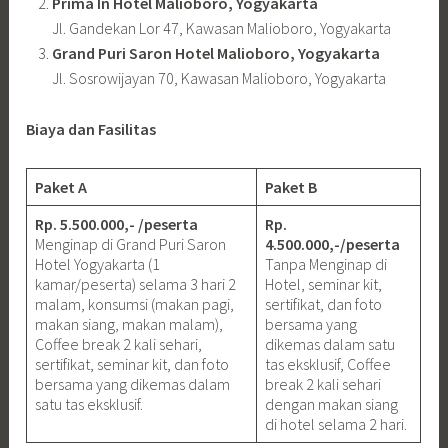
Prima In Hotel Malioboro, Yogyakarta
Jl. Gandekan Lor 47, Kawasan Malioboro, Yogyakarta
Grand Puri Saron Hotel Malioboro, Yogyakarta
Jl. Sosrowijayan 70, Kawasan Malioboro, Yogyakarta
Biaya dan Fasilitas
Paket A
Paket B
Rp. 5.500.000,- /peserta
Rp.
Menginap di Grand Puri Saron
4.500.000,-/peserta
Hotel Yogyakarta (1
Tanpa Menginap di
kamar/peserta) selama 3 hari 2
Hotel, seminar kit,
malam, konsumsi (makan pagi,
sertifikat, dan foto
makan siang, makan malam),
bersama yang
Coffee break 2 kali sehari,
dikemas dalam satu
sertifikat, seminar kit, dan foto
tas eksklusif, Coffee
bersama yang dikemas dalam
break 2 kali sehari
satu tas eksklusif.
dengan makan siang
di hotel selama 2 hari.