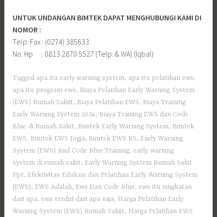
UNTUK UNDANGAN BIMTEK DAPAT MENGHUBUNGI KAMI DI
NOMOR :
Telp. Fax : (0274) 385633
No. Hp : 0813 2870 5527 (Telp. & WA) (Iqbal)
Tagged
apa itu early warning system
,
apa itu pelatihan ews
,
apa itu program ews
,
Biaya Pelatihan Early Warning System
(EWS) Rumah Sakiit
,
Biaya Pelatihan EWS
,
Biaya Training
Early Warning System 2024
,
Biaya Training EWS dan Code
Blue di Rumah Sakit
,
Bimtek Early Warning System
,
Bimtek
EWS
,
Bimtek EWS Jogja
,
Bimtek EWS RS
,
Early Warning
System (EWS) And Code Blue Training
,
early warning
system di rumah sakit
,
Early Warning System Rumah Sakit
Ppt
,
Efektivitas Edukasi dan Pelatihan Early Warning System
(EWS)
,
EWS Adalah
,
Ews Dan Code Blue
,
ews itu singkatan
dari apa
,
ews terdiri dari apa saja
,
Harga Pelatihan Early
Warning System (EWS) Rumah Sakiit
,
Harga Pelatihan EWS