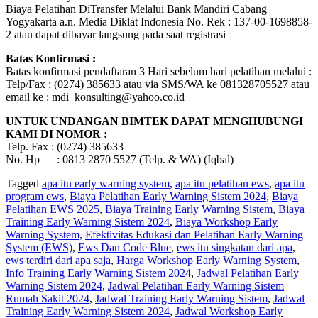
Biaya Pelatihan DiTransfer Melalui Bank Mandiri Cabang
Yogyakarta a.n. Media Diklat Indonesia No. Rek : 137-00-1698858-
2 atau dapat dibayar langsung pada saat registrasi
Batas Konfirmasi :
Batas konfirmasi pendaftaran 3 Hari sebelum hari pelatihan melalui :
Telp/Fax : (0274) 385633 atau via SMS/WA ke 081328705527 atau
email ke : mdi_konsulting@yahoo.co.id
UNTUK UNDANGAN BIMTEK DAPAT MENGHUBUNGI
KAMI DI NOMOR :
Telp. Fax : (0274) 385633
No. Hp : 0813 2870 5527 (Telp. & WA) (Iqbal)
Tagged
apa itu early warning system
,
apa itu pelatihan ews
,
apa itu
program ews
,
Biaya Pelatihan Early Warning Sistem 2024
,
Biaya
Pelatihan EWS 2025
,
Biaya Training Early Warning Sistem
,
Biaya
Training Early Warning Sistem 2024
,
Biaya Workshop Early
Warning System
,
Efektivitas Edukasi dan Pelatihan Early Warning
System (EWS)
,
Ews Dan Code Blue
,
ews itu singkatan dari apa
,
ews terdiri dari apa saja
,
Harga Workshop Early Warning System
,
Info Training Early Warning Sistem 2024
,
Jadwal Pelatihan Early
Warning Sistem 2024
,
Jadwal Pelatihan Early Warning Sistem
Rumah Sakit 2024
,
Jadwal Training Early Warning Sistem
,
Jadwal
Training Early Warning Sistem 2024
,
Jadwal Workshop Early