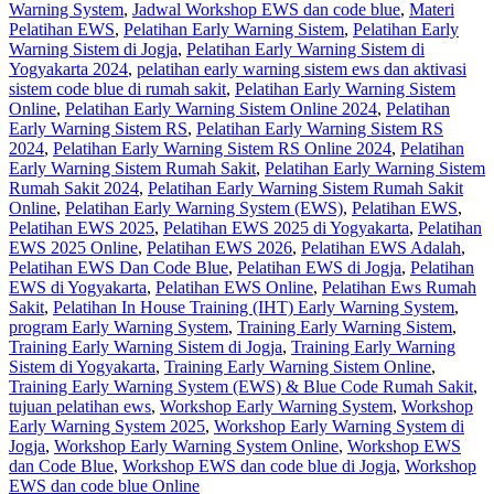
Warning System
,
Jadwal Workshop EWS dan code blue
,
Materi
Pelatihan EWS
,
Pelatihan Early Warning Sistem
,
Pelatihan Early
Warning Sistem di Jogja
,
Pelatihan Early Warning Sistem di
Yogyakarta 2024
,
pelatihan early warning sistem ews dan aktivasi
sistem code blue di rumah sakit
,
Pelatihan Early Warning Sistem
Online
,
Pelatihan Early Warning Sistem Online 2024
,
Pelatihan
Early Warning Sistem RS
,
Pelatihan Early Warning Sistem RS
2024
,
Pelatihan Early Warning Sistem RS Online 2024
,
Pelatihan
Early Warning Sistem Rumah Sakit
,
Pelatihan Early Warning Sistem
Rumah Sakit 2024
,
Pelatihan Early Warning Sistem Rumah Sakit
Online
,
Pelatihan Early Warning System (EWS)
,
Pelatihan EWS
,
Pelatihan EWS 2025
,
Pelatihan EWS 2025 di Yogyakarta
,
Pelatihan
EWS 2025 Online
,
Pelatihan EWS 2026
,
Pelatihan EWS Adalah
,
Pelatihan EWS Dan Code Blue
,
Pelatihan EWS di Jogja
,
Pelatihan
EWS di Yogyakarta
,
Pelatihan EWS Online
,
Pelatihan Ews Rumah
Sakit
,
Pelatihan In House Training (IHT) Early Warning System
,
program Early Warning System
,
Training Early Warning Sistem
,
Training Early Warning Sistem di Jogja
,
Training Early Warning
Sistem di Yogyakarta
,
Training Early Warning Sistem Online
,
Training Early Warning System (EWS) & Blue Code Rumah Sakit
,
tujuan pelatihan ews
,
Workshop Early Warning System
,
Workshop
Early Warning System 2025
,
Workshop Early Warning System di
Jogja
,
Workshop Early Warning System Online
,
Workshop EWS
dan Code Blue
,
Workshop EWS dan code blue di Jogja
,
Workshop
EWS dan code blue Online