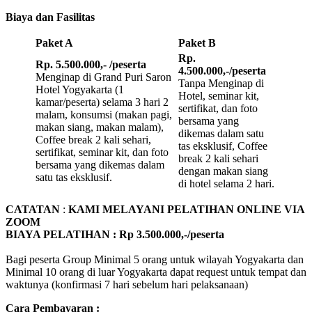
Biaya dan Fasilitas
Paket A
Paket B
Rp.
Rp. 5.500.000,- /peserta
4.500.000,-/peserta
Menginap di Grand Puri Saron
Tanpa Menginap di
Hotel Yogyakarta (1
Hotel, seminar kit,
kamar/peserta) selama 3 hari 2
sertifikat, dan foto
malam, konsumsi (makan pagi,
bersama yang
makan siang, makan malam),
dikemas dalam satu
Coffee break 2 kali sehari,
tas eksklusif, Coffee
sertifikat, seminar kit, dan foto
break 2 kali sehari
bersama yang dikemas dalam
dengan makan siang
satu tas eksklusif.
di hotel selama 2 hari.
CATATAN
:
KAMI MELAYANI PELATIHAN ONLINE VIA
ZOOM
BIAYA PELATIHAN : Rp 3.500.000,-/peserta
Bagi peserta Group Minimal 5 orang untuk wilayah Yogyakarta dan
Minimal 10 orang di luar Yogyakarta dapat request untuk tempat dan
waktunya (konfirmasi 7 hari sebelum hari pelaksanaan)
Cara Pembayaran :