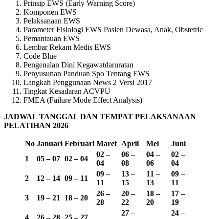
Prinsip EWS (Early Warning Score)
Komponen EWS
Pelaksanaan EWS
Parameter Fisiologi EWS Pasien Dewasa, Anak, Obstetric
Pemantauan EWS
Lembar Rekam Medis EWS
Code Blue
Pengenalan Dini Kegawatdaruratan
Penyusunan Panduan Spo Tentang EWS
Langkah Penggunaan News 2 Versi 2017
Tingkat Kesadaran ACVPU
FMEA (Failure Mode Effect Analysis)
JADWAL TANGGAL DAN TEMPAT PELAKSANAAN
PELATIHAN 2026
No
Januari
Februari
Maret
April
Mei
Juni
02 –
06 –
04 –
02 –
1
05 – 07
02 – 04
04
08
06
04
09 –
13 –
11 –
09 –
2
12 – 14
09 – 11
11
15
13
11
26 –
20 –
18 –
17 –
3
19 – 21
18 – 20
28
22
20
19
27 –
24 –
4
26 – 28
25 – 27