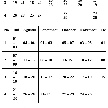
26 –
20 –
18 –
17 –
3
19 – 21
18 – 20
28
22
20
19
27 –
24 –
4
26 – 28
25 – 27
29
26
No
Juli
Agustus
September
Oktober
November
Des
01
1
–
04 – 06
01 – 03
05 – 07
03 – 05
01 –
03
07
2
–
11 – 13
08 – 10
13-
15
10 – 12
08 –
09
14
3
–
18 – 20
15 – 17
20 – 22
17 – 19
15 –
16
21
4
–
26 – 28
21- 23
27 – 29
24 – 26
23