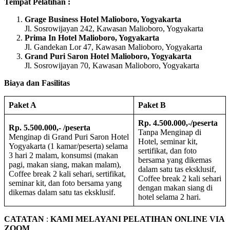
Tempat Pelatihan :
Grage Business Hotel Malioboro, Yogyakarta
Jl. Sosrowijayan 242, Kawasan Malioboro, Yogyakarta
Prima In Hotel Malioboro, Yogyakarta
Jl. Gandekan Lor 47, Kawasan Malioboro, Yogyakarta
Grand Puri Saron Hotel Malioboro, Yogyakarta
Jl. Sosrowijayan 70, Kawasan Malioboro, Yogyakarta
Biaya dan Fasilitas
Paket A
Paket B
Rp. 4.500.000,-/peserta
Rp. 5.500.000,- /peserta
Tanpa Menginap di
Menginap di Grand Puri Saron Hotel
Hotel, seminar kit,
Yogyakarta (1 kamar/peserta) selama
sertifikat, dan foto
3 hari 2 malam, konsumsi (makan
bersama yang dikemas
pagi, makan siang, makan malam),
dalam satu tas eksklusif,
Coffee break 2 kali sehari, sertifikat,
Coffee break 2 kali sehari
seminar kit, dan foto bersama yang
dengan makan siang di
dikemas dalam satu tas eksklusif.
hotel selama 2 hari.
CATATAN
:
KAMI MELAYANI PELATIHAN ONLINE VIA
ZOOM