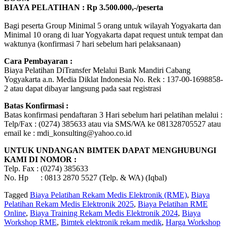
BIAYA PELATIHAN : Rp 3.500.000,-/peserta
Bagi peserta Group Minimal 5 orang untuk wilayah Yogyakarta dan
Minimal 10 orang di luar Yogyakarta dapat request untuk tempat dan
waktunya (konfirmasi 7 hari sebelum hari pelaksanaan)
Cara Pembayaran :
Biaya Pelatihan DiTransfer Melalui Bank Mandiri Cabang
Yogyakarta a.n. Media Diklat Indonesia No. Rek : 137-00-1698858-
2 atau dapat dibayar langsung pada saat registrasi
Batas Konfirmasi :
Batas konfirmasi pendaftaran 3 Hari sebelum hari pelatihan melalui :
Telp/Fax : (0274) 385633 atau via SMS/WA ke 081328705527 atau
email ke : mdi_konsulting@yahoo.co.id
UNTUK UNDANGAN BIMTEK DAPAT MENGHUBUNGI
KAMI DI NOMOR :
Telp. Fax : (0274) 385633
No. Hp : 0813 2870 5527 (Telp. & WA) (Iqbal)
Tagged
Biaya Pelatihan Rekam Medis Elektronik (RME)
,
Biaya
Pelatihan Rekam Medis Elektronik 2025
,
Biaya Pelatihan RME
Online
,
Biaya Training Rekam Medis Elektronik 2024
,
Biaya
Workshop RME
,
Bimtek elektronik rekam medik
,
Harga Workshop