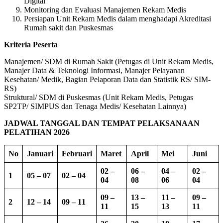
Digital
Monitoring dan Evaluasi Manajemen Rekam Medis
Persiapan Unit Rekam Medis dalam menghadapi Akreditasi
Rumah sakit dan Puskesmas
Kriteria Peserta
Manajemen/ SDM di Rumah Sakit (Petugas di Unit Rekam Medis,
Manajer Data & Teknologi Informasi, Manajer Pelayanan
Kesehatan/ Medik, Bagian Pelaporan Data dan Statistik RS/ SIM-
RS)
Struktural/ SDM di Puskesmas (Unit Rekam Medis, Petugas
SP2TP/ SIMPUS dan Tenaga Medis/ Kesehatan Lainnya)
JADWAL TANGGAL DAN TEMPAT PELAKSANAAN
PELATIHAN 2026
No
Januari
Februari
Maret
April
Mei
Juni
02 –
06 –
04 –
02 –
1
05 – 07
02 – 04
04
08
06
04
09 –
13 –
11 –
09 –
2
12 – 14
09 – 11
11
15
13
11