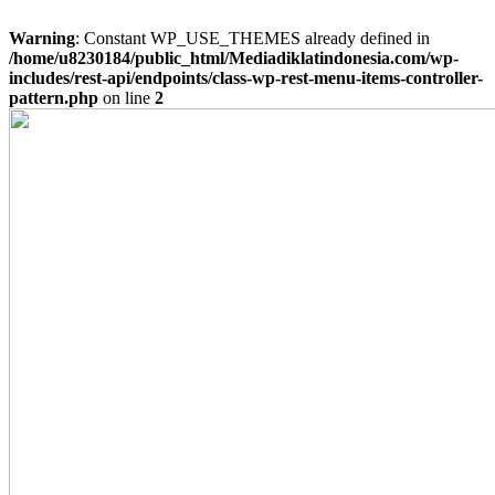
Warning
: Constant WP_USE_THEMES already defined in
/home/u8230184/public_html/Mediadiklatindonesia.com/wp-
includes/rest-api/endpoints/class-wp-rest-menu-items-controller-
pattern.php
on line
2
Skip
to
content