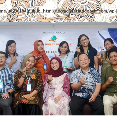
me/u8230184/public_html/Mediadiklatindonesia.com/wp-i