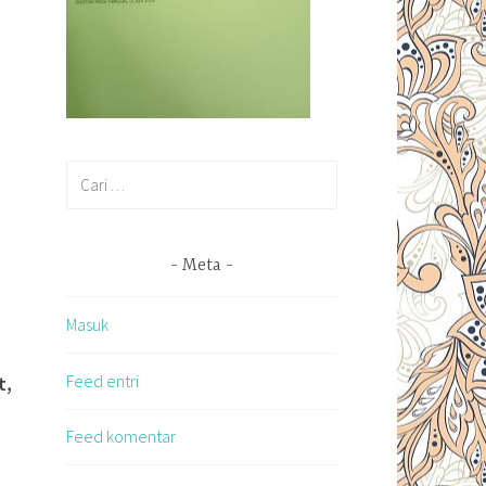
Cari
untuk:
Meta
Masuk
Feed entri
t,
Feed komentar