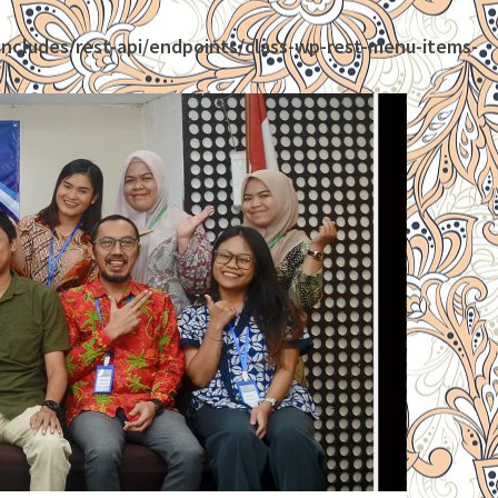
ncludes/rest-api/endpoints/class-wp-rest-menu-items-