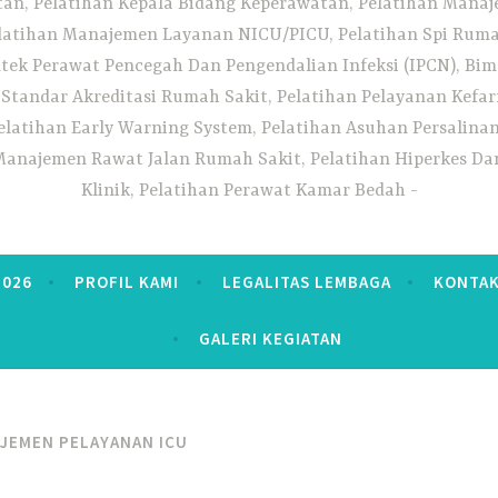
n, Pelatihan Kepala Bidang Keperawatan, Pelatihan Manaj
elatihan Manajemen Layanan NICU/PICU, Pelatihan Spi Ruma
tek Perawat Pencegah Dan Pengendalian Infeksi (IPCN), Bim
tandar Akreditasi Rumah Sakit, Pelatihan Pelayanan Kefa
elatihan Early Warning System, Pelatihan Asuhan Persalin
anajemen Rawat Jalan Rumah Sakit, Pelatihan Hiperkes Dan
Klinik, Pelatihan Perawat Kamar Bedah
2026
PROFIL KAMI
LEGALITAS LEMBAGA
KONTAK
GALERI KEGIATAN
JEMEN PELAYANAN ICU