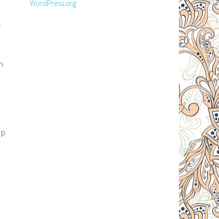
WordPress.org
.
n
a
ap