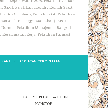
emen Keperawatan 2025, Pelatihan Asesor
h Sakit, Pelatihan Laundry Rumah Sakit,
tek Gizi Seimbang Rumah Sakit, Pelatihan
rmasian dan Penggunaan Obat (PKPO),
an Normal, Pelatihan Manajemen Bangsal
 Keselamatan Kerja, Pelatihan Farmasi
 KAMI
KEGIATAN PERMINTAAN
CALL ME PLEASE 24 HOURS
NONSTOP