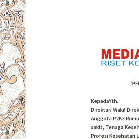
“
PE
KepadaYth.
Direktur/ Wakil Dir
Anggota P2K3 Rumah 
sakit, Tenaga Kese
Profesi Kesehatan 