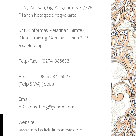
Jl. Nyi Adi Sari, Gg. Margotirto KG.I/726
Pilahan Kotagede Yogyakarta
Untuk Informasi Pelatihan, Bimtek,
Diklat, Training, Seminar Tahun 2019
Bisa Hubungi
Telp/Fax. : (0274) 385633
Hp. : 0813 2870 5527
(Telp & WA) (Iqbal)
Email. :
MDI_konsulting@yahoo.com
Website :
www.mediadiklatindonesia.com