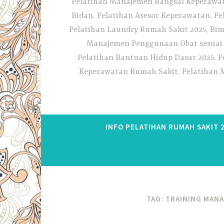
Pelatihan Manajemen Bangsal Keperawata
Bidan, Pelatihan Asesor Keperawatan, P
Pelatihan Laundry Rumah Sakit 2025, Bim
Manajemen Penggunaan Obat sesuai S
Pelatihan Bantuan Hidup Dasar 2025, P
Keperawatan Rumah Sakit, Pelatihan M
INFO PELATIHAN RUMAH SAKIT 
TAG:
TRAINING MANA