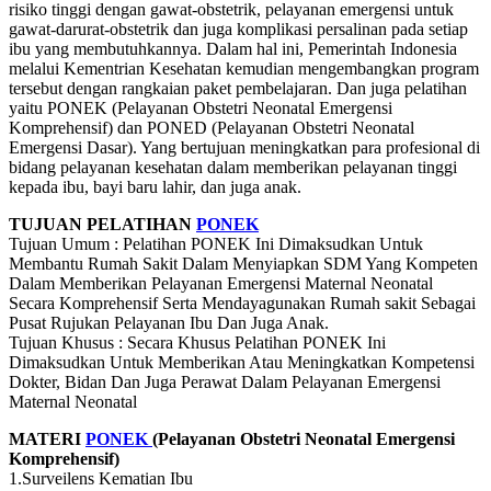
risiko tinggi dengan gawat-obstetrik, pelayanan emergensi untuk
gawat-darurat-obstetrik dan juga komplikasi persalinan pada setiap
ibu yang membutuhkannya. Dalam hal ini, Pemerintah Indonesia
melalui Kementrian Kesehatan kemudian mengembangkan program
tersebut dengan rangkaian paket pembelajaran. Dan juga pelatihan
yaitu PONEK (Pelayanan Obstetri Neonatal Emergensi
Komprehensif) dan PONED (Pelayanan Obstetri Neonatal
Emergensi Dasar). Yang bertujuan meningkatkan para profesional di
bidang pelayanan kesehatan dalam memberikan pelayanan tinggi
kepada ibu, bayi baru lahir, dan juga anak.
TUJUAN PELATIHAN
PONEK
Tujuan Umum : Pelatihan PONEK Ini Dimaksudkan Untuk
Membantu Rumah Sakit Dalam Menyiapkan SDM Yang Kompeten
Dalam Memberikan Pelayanan Emergensi Maternal Neonatal
Secara Komprehensif Serta Mendayagunakan Rumah sakit Sebagai
Pusat Rujukan Pelayanan Ibu Dan Juga Anak.
Tujuan Khusus : Secara Khusus Pelatihan PONEK Ini
Dimaksudkan Untuk Memberikan Atau Meningkatkan Kompetensi
Dokter, Bidan Dan Juga Perawat Dalam Pelayanan Emergensi
Maternal Neonatal
MATERI
PONEK
(Pelayanan Obstetri Neonatal Emergensi
Komprehensif)
1.Surveilens Kematian Ibu