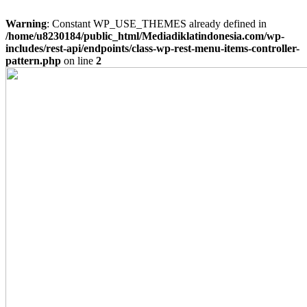
Warning
: Constant WP_USE_THEMES already defined in
/home/u8230184/public_html/Mediadiklatindonesia.com/wp-
includes/rest-api/endpoints/class-wp-rest-menu-items-controller-
pattern.php
on line
2
Skip
to
content