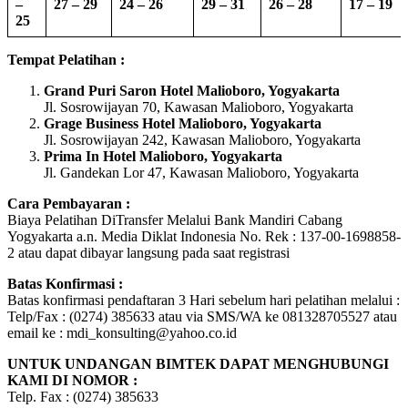
–
27 – 29
24 – 26
29 – 31
26 – 28
17 – 19
25
Tempat Pelatihan :
Grand Puri Saron Hotel Malioboro, Yogyakarta
Jl. Sosrowijayan 70, Kawasan Malioboro, Yogyakarta
Grage Business Hotel Malioboro, Yogyakarta
Jl. Sosrowijayan 242, Kawasan Malioboro, Yogyakarta
Prima In Hotel Malioboro, Yogyakarta
Jl. Gandekan Lor 47, Kawasan Malioboro, Yogyakarta
Cara Pembayaran :
Biaya Pelatihan DiTransfer Melalui Bank Mandiri Cabang
Yogyakarta a.n. Media Diklat Indonesia No. Rek : 137-00-1698858-
2 atau dapat dibayar langsung pada saat registrasi
Batas Konfirmasi :
Batas konfirmasi pendaftaran 3 Hari sebelum hari pelatihan melalui :
Telp/Fax : (0274) 385633 atau via SMS/WA ke 081328705527 atau
email ke : mdi_konsulting@yahoo.co.id
UNTUK UNDANGAN BIMTEK DAPAT MENGHUBUNGI
KAMI DI NOMOR :
Telp. Fax : (0274) 385633