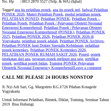
No. Hp : 0813 2870 5527 (Telp. & WA) (Iqbal)
Tagged
apa itu pelatihan ponek
,
apa itu ponek igd
,
Jadwal Pelatihan
PONEK 2026
,
Materi Pelatihan Ponek
,
modul pelatihan ponek
,
PELATIHAN PONED
,
Pelatihan PONEK
,
Pelatihan Ponek –
Pelatihan Ponek
,
Pelatihan Ponek / Pelayanan Obstetri Neonatal
Emergensi Komprehensif
,
Pelatihan Ponek / Pelayanan Obstetri
Neonatal Emergensi Komprehensif (PONEK)
,
Pelatihan PONEK
2025
,
Pelatihan PONEK 2026
,
Pelatihan PONEK 2026 di
Yogyakarta
,
pelatihan ponek adalah
,
Pelatihan PONEK Archives
,
Pelatihan PONEK bagi Dokter Spesialis Kebidanan
,
pelatihan
ponek kemenkes
,
Pelatihan PONEK Kemenkes 2026
,
PELATIHAN PONEK RUMAH SAKIT 2026
,
Poned
,
ponek
singkatan dari apa
,
program ponek meliputi apa saja
,
sertifikat
ponek
,
sertifikat ponek bidan
,
Training PONEK Pelayanan
Obstetrik Neonatal Emergency Komprehensif
Leave a comment
CALL ME PLEASE 24 HOURS NONSTOP
Jl. Nyi Adi Sari, Gg. Margotirto KG.I/726 Pilahan Kotagede
Yogyakarta
Untuk Informasi Pelatihan, Bimtek, Diklat, Training, Seminar Tahun
2019 Bisa Hubungi