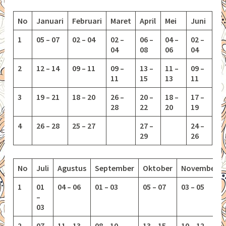
No
Januari
Februari
Maret
April
Mei
Juni
1
05 – 07
02 – 04
02 –
06 –
04 –
02 –
04
08
06
04
2
12 – 14
09 – 11
09 –
13 –
11 –
09 –
11
15
13
11
3
19 – 21
18 – 20
26 –
20 –
18 –
17 –
28
22
20
19
4
26 – 28
25 – 27
27 –
24 –
29
26
No
Juli
Agustus
September
Oktober
November
1
01
04 – 06
01 – 03
05 – 07
03 – 05
–
03
2
07
11 – 13
08 – 10
13 – 15
10 – 12