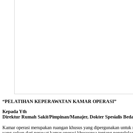
“PELATIHAN KEPERAWATAN KAMAR OPERASI”
Kepada Yth
Direktur Rumah Sakit/Pimpinan/Manajer, Dokter Spesialis B
Kamar operasi merupakan ruangan khusus yang dipergunakan untuk 
yang cukup dari perawat kamar operasi khususnya tentang pengelolaan