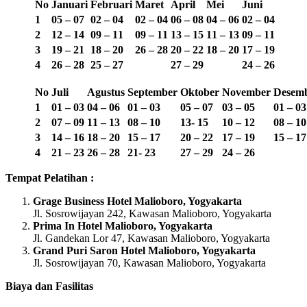
No
Januari
Februari
Maret
April
Mei
Juni
1
05 – 07
02 – 04
02 – 04
06 – 08
04 – 06
02 – 04
2
12 – 14
09 – 11
09 – 11
13 – 15
11 – 13
09 – 11
3
19 – 21
18 – 20
26 – 28
20 – 22
18 – 20
17 – 19
4
26 – 28
25 – 27
27 – 29
24 – 26
No
Juli
Agustus
September
Oktober
November
Desem
1
01 – 03
04 – 06
01 – 03
05 – 07
03 – 05
01 – 03
2
07 – 09
11 – 13
08 – 10
13-
15
10 – 12
08 – 10
3
14 – 16
18 – 20
15 – 17
20 – 22
17 – 19
15 – 17
4
21 – 23
26 – 28
21- 23
27 – 29
24 – 26
Tempat Pelatihan :
Grage Business Hotel Malioboro, Yogyakarta
Jl. Sosrowijayan 242, Kawasan Malioboro, Yogyakarta
Prima In Hotel Malioboro, Yogyakarta
Jl. Gandekan Lor 47, Kawasan Malioboro, Yogyakarta
Grand Puri Saron Hotel Malioboro, Yogyakarta
Jl. Sosrowijayan 70, Kawasan Malioboro, Yogyakarta
Biaya dan Fasilitas