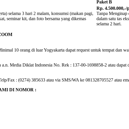
Paket B
Rp. 4.500.000,-/
rta) selama 3 hari 2 malam, konsumsi (makan pagi,
Tanpa Menginap di
kat, seminar kit, dan foto bersama yang dikemas
dalam satu tas eks
selama 2 hari.
 ZOOM
nimal 10 orang di luar Yogyakarta dapat request untuk tempat dan wak
a.n. Media Diklat Indonesia No. Rek : 137-00-1698858-2 atau dapat di
 : Telp/Fax : (0274) 385633 atau via SMS/WA ke 081328705527 atau em
MI DI NOMOR :