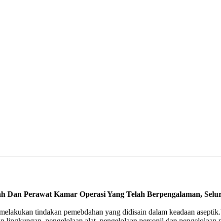
edah Dan Perawat Kamar Operasi Yang Telah Berpengalaman, Se
melakukan tindakan pemebdahan yang didisain dalam keadaan aseptik.
 lingkungan, pengelolaan alat, pengelolaan personil dan pengelolaan p