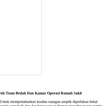
luruh Team Bedah Dan Kamar Operasi Rumah Sakit
Untuk mempertahankan keadan ruangan aseptik diperlukan bekal
asien yang baik dan dan benar sesuai dengan prosedur ruang aseptic.