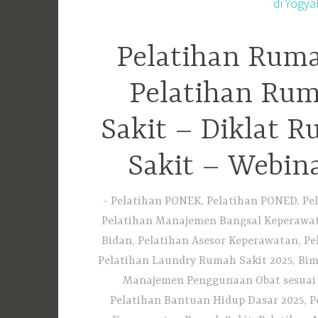
Pelatihan Ruma
Pelatihan Rum
Sakit – Diklat 
Sakit – Webin
Pelatihan PONEK, Pelatihan PONED, Pel
Pelatihan Manajemen Bangsal Keperawata
Bidan, Pelatihan Asesor Keperawatan, P
Pelatihan Laundry Rumah Sakit 2025, Bim
Manajemen Penggunaan Obat sesuai S
Pelatihan Bantuan Hidup Dasar 2025, P