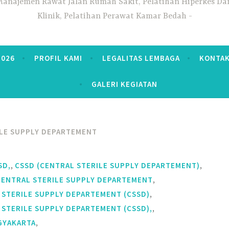
anajemen Rawat Jalan Rumah Sakit, Pelatihan Hiperkes Dan
Klinik, Pelatihan Perawat Kamar Bedah
2026
PROFIL KAMI
LEGALITAS LEMBAGA
KONTAK
GALERI KEGIATAN
ILE SUPPLY DEPARTEMENT
,
,
SD,
CSSD (CENTRAL STERILE SUPPLY DEPARTEMENT)
,
CENTRAL STERILE SUPPLY DEPARTEMENT
,
 STERILE SUPPLY DEPARTEMENT (CSSD)
,
 STERILE SUPPLY DEPARTEMENT (CSSD),
,
GYAKARTA