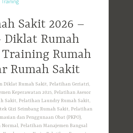
ah Sakit 2026 –
– Diklat Rumah
– Training Rumah
ar Rumah Sakit
Diklat Rumah Sakit, Pelatihan Geriatri,
emen Keperawatan 2025, Pelatihan Asesor
h Sakit, Pelatihan Laundry Rumah Sakit,
tek Gizi Seimbang Rumah Sakit, Pelatihan
rmasian dan Penggunaan Obat (PKPO),
an Normal, Pelatihan Manajemen Bangsal