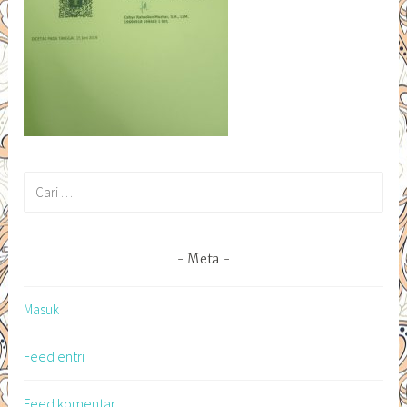
Cari
untuk:
Meta
Masuk
Feed entri
Feed komentar